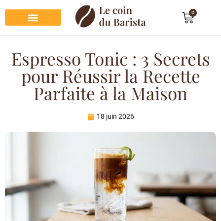
0
Préparation du café
Dégustation du café
Entretien et rangement
Décoration et cadeau café
Espresso Tonic : 3 Secrets
pour Réussir la Recette
Parfaite à la Maison
18 juin 2026