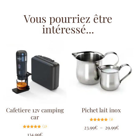
Vous pourriez être
intéressé...
Cafetiere 12v camping
Pichet lait inox
car
(1)
Note
(2)
23.99
€
–
29.99
€
5.00
sur 5
Note
134.99
€
5.00