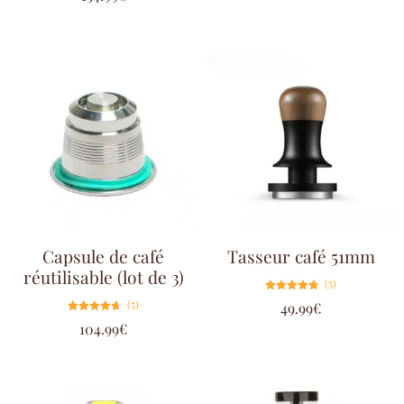
sur 5
Capsule de café
Tasseur café 51mm
réutilisable (lot de 3)
(5)
Note
(5)
49.99
€
4.80
sur 5
Note
104.99
€
4.60
sur 5