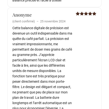
Balance précise et facile à utiliser
Anonyme
Note
5
sur
(client confirmé)
–
25 novembre 2024
5
Cette balance digitale de précision est
devenue un outil indispensable dans ma
quête du café parfait. La précision est
vraiment impressionnante, me
permettant de doser mes grains de café
au gramme près. J’apprécie
particulièrement l’écran LCD clair et
facile à lire, ainsi que les différentes
unités de mesure disponibles. La
fonction tare est très pratique pour
peser directement dans mon porte-
filtre. Le design est élégant et compact,
ne prenant que peu de place sur mon
plan de travail. La batterie dure
longtemps et l’arrêt automatique est un
plus pour économiser l’énergie. La