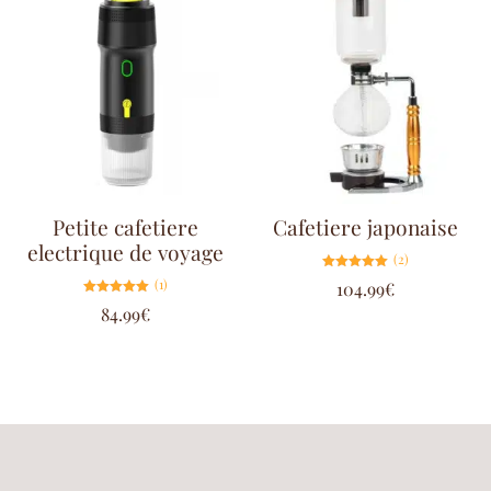
Petite cafetiere
Cafetiere japonaise
electrique de voyage
(2)
Note
(1)
104.99
€
5.00
sur 5
Note
84.99
€
5.00
sur 5