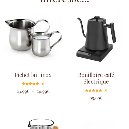
Pichet lait inox
Bouilloire café
électrique
(1)
Note
(1)
23.99
€
–
29.99
€
5.00
sur 5
Note
99.99
€
5.00
sur 5