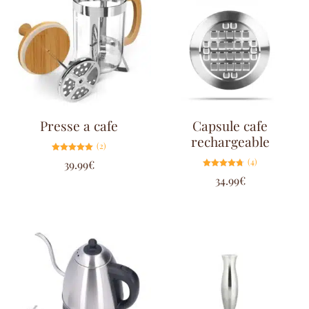
Presse a cafe
Capsule cafe
rechargeable
(2)
Note
(4)
39.99
€
5.00
sur 5
Note
34.99
€
4.75
sur 5