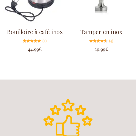
Bouilloire à café inox
Tamper en inox
(2)
(4)
Note
Note
44.99
€
29.99
€
5.00
4.50
sur 5
sur 5