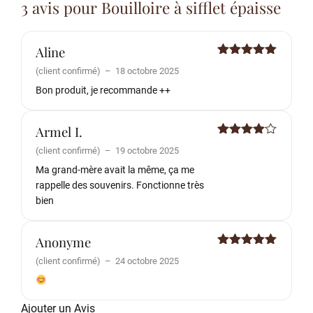
3 avis pour
Bouilloire à sifflet épaisse
Aline
Note
5
sur
(client confirmé)
–
18 octobre 2025
5
Bon produit, je recommande ++
Armel I.
Note
4
(client confirmé)
–
19 octobre 2025
sur 5
Ma grand-mère avait la même, ça me
rappelle des souvenirs. Fonctionne très
bien
Anonyme
Note
5
sur
(client confirmé)
–
24 octobre 2025
5
Ajouter un Avis