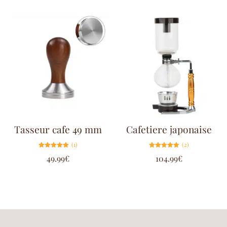
Tasseur cafe 49 mm
Cafetiere japonaise
(1)
(2)
Note
Note
49.99
€
104.99
€
5.00
5.00
sur 5
sur 5