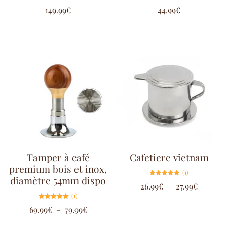
Note
Note
149.99
€
44.99
€
5.00
4.80
sur 5
sur 5
Tamper à café
Cafetiere vietnam
premium bois et inox,
(1)
diamètre 54mm dispo
Note
26.99
€
–
27.99
€
5.00
sur 5
(1)
Note
69.99
€
–
79.99
€
5.00
sur 5