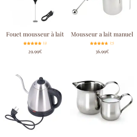
Fouet mousseur à lait
Mousseur a lait manuel
(1)
(7)
Note
Note
29.99
€
36.99
€
5.00
4.71
sur 5
sur 5