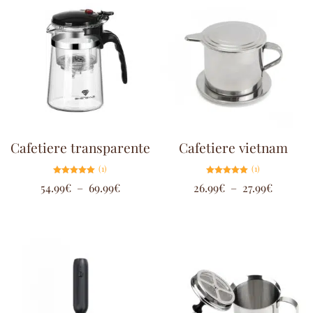
Cafetiere transparente
Cafetiere vietnam
(1)
(1)
Note
Note
54.99
€
–
69.99
€
26.99
€
–
27.99
€
5.00
5.00
sur 5
sur 5