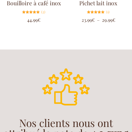
Bouilloire à café inox
Pichet lait inox
(2)
(1)
Note
Note
44.99
€
23.99
€
–
29.99
€
5.00
5.00
sur 5
sur 5
Nos clients nous ont