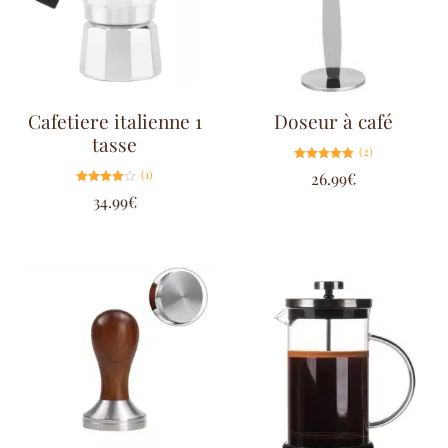
Cafetiere italienne 1
Doseur à café
tasse
(2)
Note
(1)
26.99
€
5.00
sur 5
Note
34.99
€
4.00
sur 5