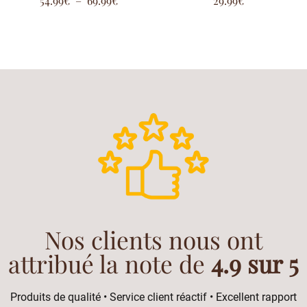
54.99
€
–
69.99
€
29.99
€
5.00
5.00
sur 5
sur 5
Nos clients nous ont
attribué la note de
4.9 sur 5
Produits de qualité • Service client réactif • Excellent rapport