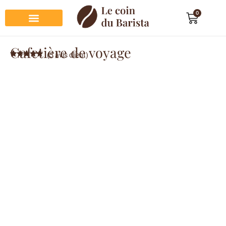
0
Préparation du café
Dégustation du café
Entretien et rangement
Décoration et cadeau café
Cafetière de voyage
(
5
avis client)
Noté
5
5.00
sur 5
basé sur
notations
client