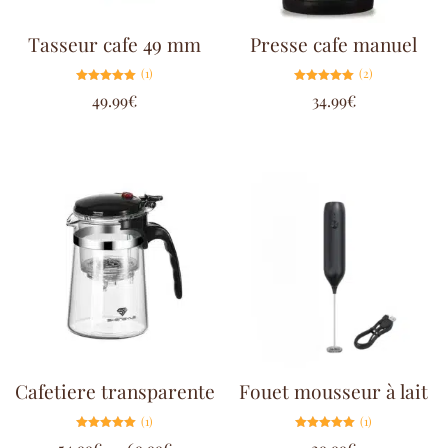
Tasseur cafe 49 mm
Presse cafe manuel
(1)
(2)
Note
Note
49.99
€
34.99
€
5.00
5.00
sur 5
sur 5
Cafetiere transparente
Fouet mousseur à lait
(1)
(1)
Note
Note