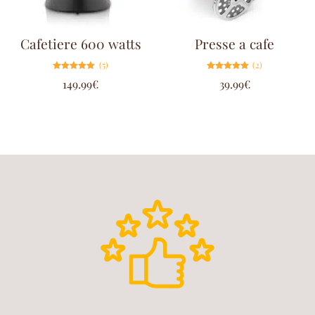
Cafetiere 600 watts
Presse a cafe
(5)
(2)
Note
Note
149.99
€
39.99
€
5.00
5.00
sur 5
sur 5