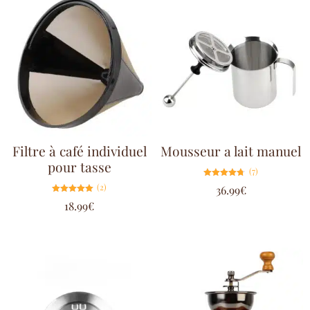
Filtre à café individuel
Mousseur a lait manuel
pour tasse
(7)
Note
(2)
36.99
€
4.71
sur 5
Note
18.99
€
5.00
sur 5