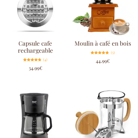
Capsule cafe
Moulin à café en bois
rechargeable
(5)
Note
(4)
44.99
€
4.80
sur 5
Note
34.99
€
4.75
sur 5