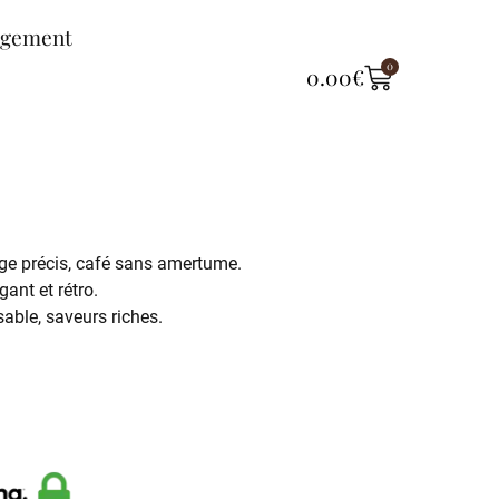
ngement
0
0.00
€
ge précis, café sans amertume.
gant et rétro.
lisable, saveurs riches.