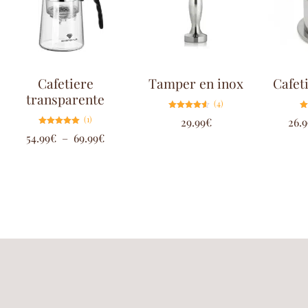
Cafetiere
Tamper en inox
Cafet
transparente
(4)
Note
(1)
29.99
€
26.9
4.50
sur 5
Note
54.99
€
–
69.99
€
5.00
sur 5