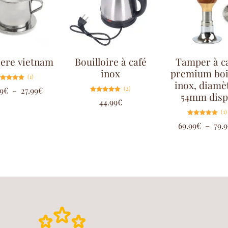
iere vietnam
Bouilloire à café
Tamper à c
inox
premium boi
(1)
inox, diamè
Note
(2)
9
€
–
27.99
€
5.00
54mm dis
sur 5
Note
44.99
€
5.00
sur 5
(1)
Note
69.99
€
–
79.9
5.00
sur 5