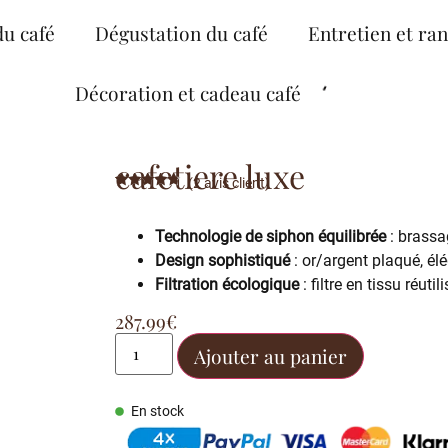
du café
Dégustation du café
Entretien et ra
Décoration et cadeau café
cafetiere luxe
(
2
avis client)
Noté
2
4.50
sur 5
basé sur
Technologie de siphon équilibrée
: brassa
notations
client
Design sophistiqué
: or/argent plaqué, élé
Filtration écologique
: filtre en tissu réuti
287.99
€
Ajouter au panier
En stock