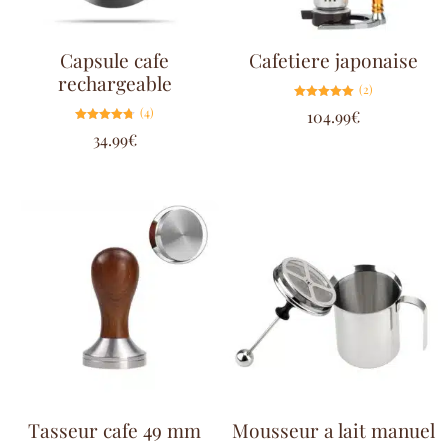
Capsule cafe
Cafetiere japonaise
rechargeable
(2)
Note
(4)
104.99
€
5.00
sur 5
Note
34.99
€
4.75
sur 5
Tasseur cafe 49 mm
Mousseur a lait manuel