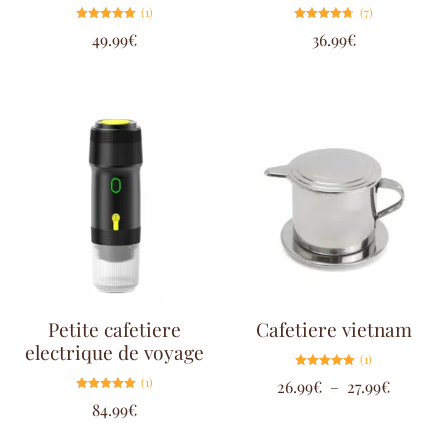
(1)
(7)
Note
Note
49.99
€
36.99
€
5.00
4.71
sur 5
sur 5
Petite cafetiere
Cafetiere vietnam
electrique de voyage
(1)
Note
(1)
26.99
€
–
27.99
€
5.00
sur 5
Note
84.99
€
5.00
sur 5