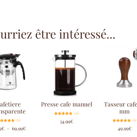
rriez être intéressé...
afetiere
Presse cafe manuel
Tasseur cafe
nsparente
mm
(2)
Note
(1)
(1)
34.99
€
5.00
sur 5
Note
Note
9
€
–
69.99
€
49.99
€
5.00
5.00
sur 5
sur 5