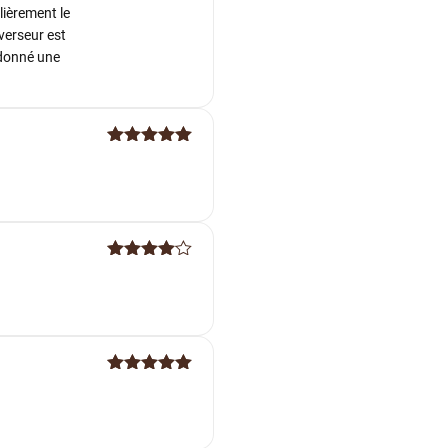
lièrement le
verseur est
edonné une
Note
5
sur
5
Note
4
sur 5
Note
5
sur
5