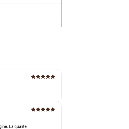
Note
5
sur
5
Note
5
sur
5
gine. La qualité