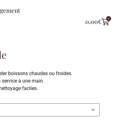
ngement
0
0.00
€
le
der boissons chaudes ou froides.
 service à une main.
ettoyage faciles.