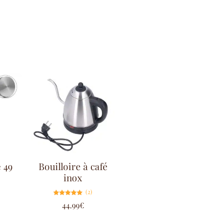
 49
Bouilloire à café
inox
(2)
Note
44.99
€
5.00
sur 5