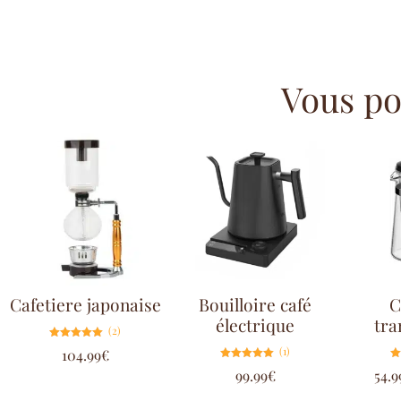
Vous pou
Cafetiere japonaise
Bouilloire café
C
électrique
tra
(2)
Note
(1)
104.99
€
5.00
sur 5
Note
99.99
€
54.9
5.00
sur 5