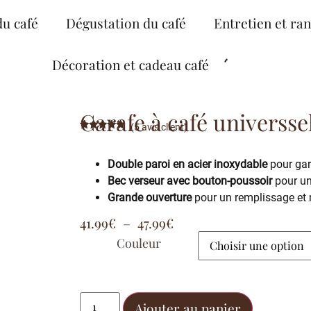
du café
Dégustation du café
Entretien et ra
Décoration et cadeau café
Carafe à café universse
(
5
avis client)
Noté
5
4.80
sur 5
basé sur
Double paroi en acier inoxydable
pour gar
notations
client
Bec verseur avec bouton-poussoir
pour un
Grande ouverture
pour un remplissage et n
41.99
€
–
47.99
€
Couleur
Ajouter au panier