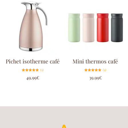
Pichet isotherme café
Mini thermos café
(1)
(1)
Note
Note
49.99
€
39.99
€
5.00
5.00
sur 5
sur 5