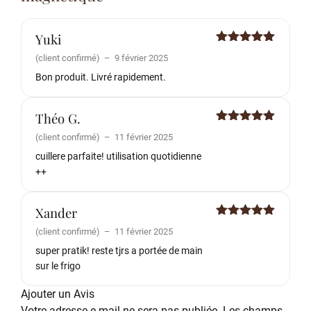
Yuki
Note
5
sur
(client confirmé)
–
9 février 2025
5
Bon produit. Livré rapidement.
Théo G.
Note
5
sur
(client confirmé)
–
11 février 2025
5
cuillere parfaite! utilisation quotidienne
++
Xander
Note
5
sur
(client confirmé)
–
11 février 2025
5
super pratik! reste tjrs a portée de main
sur le frigo
Ajouter un Avis
Votre adresse e-mail ne sera pas publiée.
Les champs