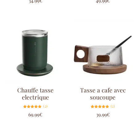
34.99
€
49.99
€
5.00
5.00
sur 5
sur 5
Chauffe tasse
Tasse a cafe avec
electrique
soucoupe
(2)
(2)
Note
Note
69.99
€
39.99
€
5.00
5.00
sur 5
sur 5