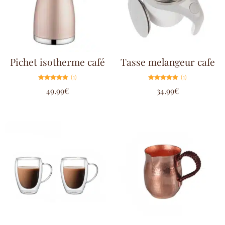
Pichet isotherme café
Tasse melangeur cafe
(1)
(1)
Note
Note
49.99
€
34.99
€
5.00
5.00
sur 5
sur 5