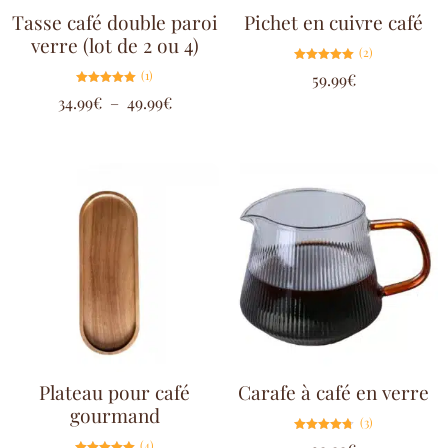
Tasse café double paroi
Pichet en cuivre café
verre (lot de 2 ou 4)
(2)
Note
(1)
59.99
€
5.00
sur 5
Note
34.99
€
–
49.99
€
5.00
sur 5
Plateau pour café
Carafe à café en verre
gourmand
(3)
Note
(4)