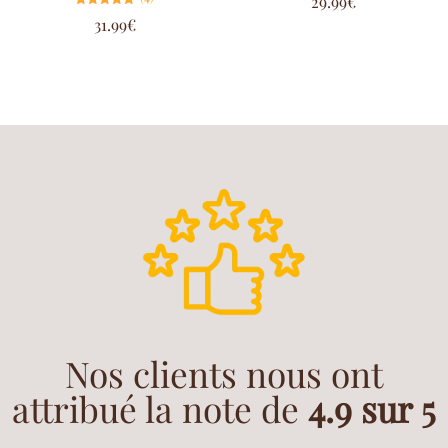
29.99
€
4.67
sur 5
Note
31.99
€
5.00
sur 5
Nos clients nous ont
attribué la note de
4.9 sur 5