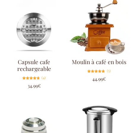
Capsule cafe
Moulin à café en bois
rechargeable
(5)
Note
(4)
44.99
€
4.80
sur 5
Note
34.99
€
4.75
sur 5