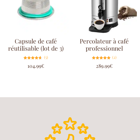
Capsule de café
Percolateur à café
réutilisable (lot de 3)
professionnel
(5)
(2)
Note
Note
104.99
€
289.99
€
4.60
5.00
sur 5
sur 5