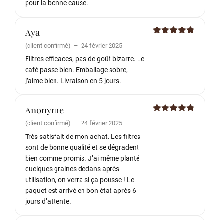
pour la bonne cause.
Aya
Note
5
sur
(client confirmé)
–
24 février 2025
5
Filtres efficaces, pas de goût bizarre. Le
café passe bien. Emballage sobre,
j’aime bien. Livraison en 5 jours.
Anonyme
Note
5
sur
(client confirmé)
–
24 février 2025
5
Très satisfait de mon achat. Les filtres
sont de bonne qualité et se dégradent
bien comme promis. J’ai même planté
quelques graines dedans après
utilisation, on verra si ça pousse ! Le
paquet est arrivé en bon état après 6
jours d’attente.