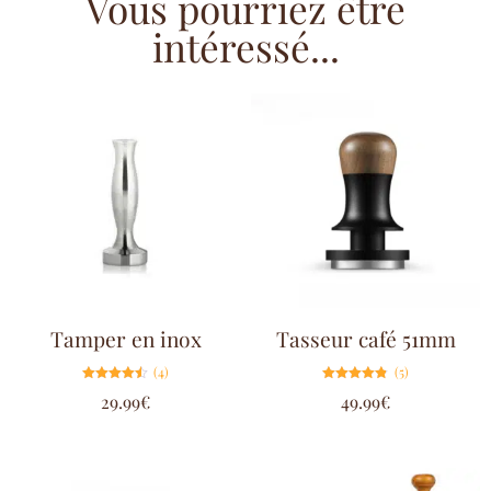
Vous pourriez être
intéressé...
Tamper en inox
Tasseur café 51mm
(4)
(5)
Note
Note
29.99
€
49.99
€
4.50
4.80
sur 5
sur 5