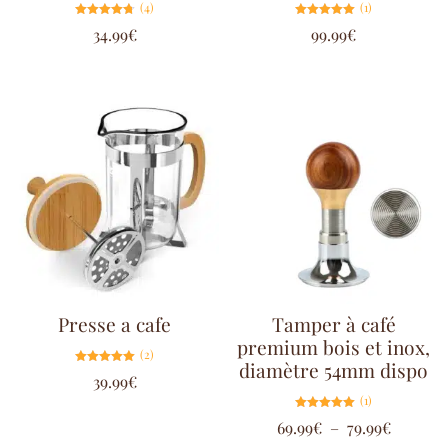
(4)
(1)
Note
Note
34.99
€
99.99
€
4.75
5.00
sur 5
sur 5
Presse a cafe
Tamper à café
premium bois et inox,
(2)
diamètre 54mm dispo
Note
39.99
€
5.00
sur 5
(1)
Note
69.99
€
–
79.99
€
5.00
sur 5