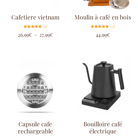
Cafetiere vietnam
Moulin à café en bois
(1)
(5)
Note
Note
26.99
€
–
27.99
€
44.99
€
5.00
4.80
sur 5
sur 5
Capsule cafe
Bouilloire café
rechargeable
électrique