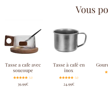
Vous pou
Tasse a cafe avec
Tasse à café en
Gourd
soucoupe
inox
(2)
(2)
Note
Note
39.99
€
24.99
€
5.00
5.00
sur 5
sur 5