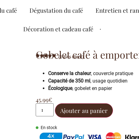
du café
Dégustation du café
Entretien et ra
Décoration et cadeau café
Gobelet café à emporter
(
1
avis client)
Noté
1
5.00
sur 5
basé sur
Conserve la chaleur
, couvercle pratique
notation
client
Capacité de 350 ml
, usage quotidien
Écologique
, gobelet en papier
45.99
€
Ajouter au panier
En stock