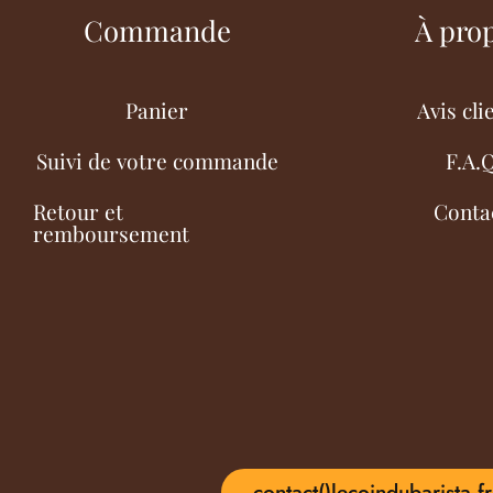
Commande
À pro
Panier
Avis cli
Suivi de votre commande
F.A.
Retour et
Conta
remboursement
contact()lecoindubarista.fr