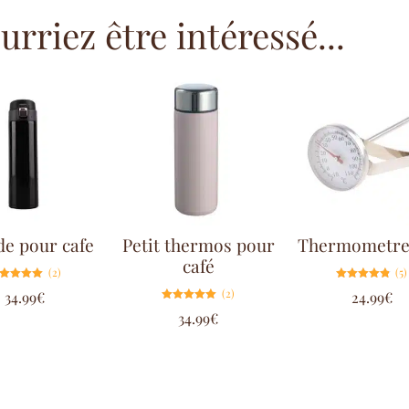
rriez être intéressé...
e pour cafe
Petit thermos pour
Thermometre 
café
(2)
(5)
Note
Note
(2)
34.99
€
24.99
€
5.00
4.80
sur 5
sur 5
Note
34.99
€
5.00
sur 5