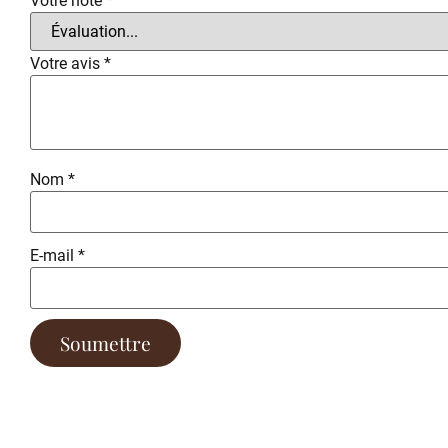
Votre note
*
Votre avis
*
Nom
*
E-mail
*