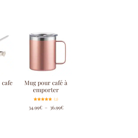
cafe
Mug pour café à
emporter
(2)
Note
34.99
€
–
36.99
€
5.00
sur 5