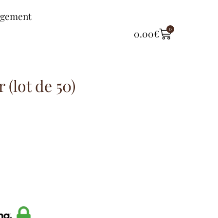
ngement
0
0.00
€
 (lot de 50)