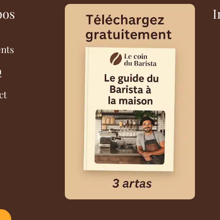
pos
I
ents
Q
ct