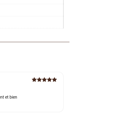
Note
5
sur
5
nt et bien