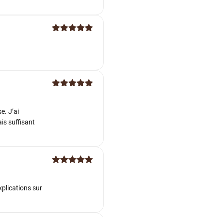
Note
5
sur
5
Note
5
sur
5
e. J’ai
ais suffisant
Note
5
sur
5
xplications sur