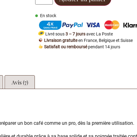
En stock
Livré sous
3 – 7 jours
avec La Poste
Livraison gratuite
en France, Belgique et Suisse
Satisfait ou remboursé
pendant 14 jours
Avis (7)
 préparer un bon café comme un pro, dès la première utilisation.
ière et durable grâce à sa base solide et sa poignée traitée contr