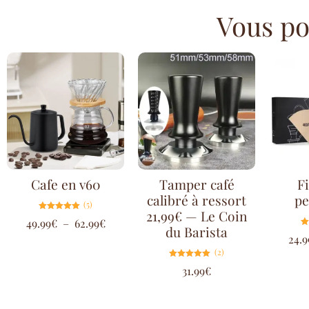
Vous pou
Cafe en v60
Tamper café
Fi
calibré à ressort
p
(5)
21,99€ — Le Coin
Note
49.99
€
–
62.99
€
5.00
du Barista
sur 5
24.9
(2)
Note
31.99
€
5.00
sur 5