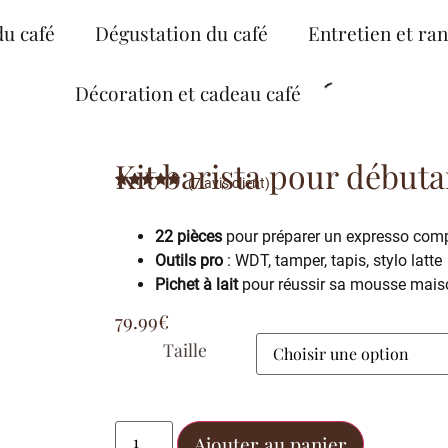
du café
Dégustation du café
Entretien et ra
Décoration et cadeau café
Kit barista pour débuta
(
7
avis client)
Noté
7
5.00
sur 5
basé sur
22 pièces
pour préparer un expresso comp
notations
client
Outils pro
: WDT, tamper, tapis, stylo latte
Pichet à lait
pour réussir sa mousse mais
79.99
€
Taille
Ajouter au panier