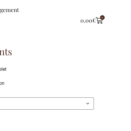
ngement
0
0.00
€
nts
let
on