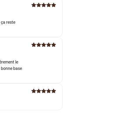
Note
5
sur
5
 ça reste
Note
5
sur
5
ièrement le
e bonne base
Note
5
sur
5