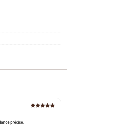
Note
5
sur
5
alance précise.