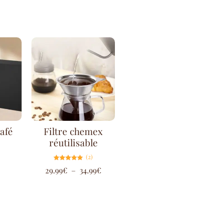
café
Filtre chemex
réutilisable
(2)
Note
29.99
€
–
34.99
€
5.00
sur 5