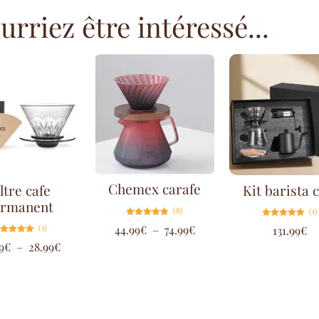
rriez être intéressé...
Chemex carafe
ltre cafe
Kit barista 
ermanent
(8)
(1)
Note
Note
(1)
44.99
€
–
74.99
€
131.99
€
4.75
5.00
sur 5
sur 5
Note
9
€
–
28.99
€
5.00
sur 5