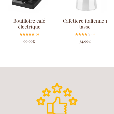
Bouilloire café
Cafetiere italienne 1
électrique
tasse
(1)
(1)
Note
Note
99.99
€
34.99
€
5.00
4.00
sur 5
sur 5