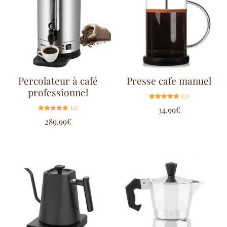
Percolateur à café
Presse cafe manuel
professionnel
(2)
Note
(2)
34.99
€
5.00
sur 5
Note
289.99
€
5.00
sur 5