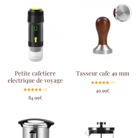
Petite cafetiere
Tasseur cafe 49 mm
electrique de voyage
(1)
Note
(1)
49.99
€
5.00
sur 5
Note
84.99
€
5.00
sur 5