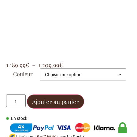
1 189.99
€
–
1 209.99
€
Couleur
Ajouter au panier
En stock
Livré sous
3 – 7 jours
avec La Poste