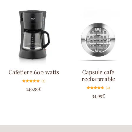
Cafetiere 600 watts
Capsule cafe
rechargeable
(5)
Note
(4)
149.99
€
5.00
sur 5
Note
34.99
€
4.75
sur 5