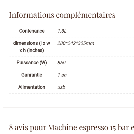
Informations complémentaires
Contenance
1.8L
dimensions (l x w
280*242*305mm
x h (inches)
Puissance (W)
850
Ganrantie
1 an
Alimentation
usb
8 avis pour
Machine espresso 15 bar e