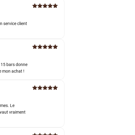
Note
5
sur
5
 service client
Note
5
sur
5
e 15 bars donne
de mon achat !
Note
5
sur
5
ômes. Le
a vaut vraiment