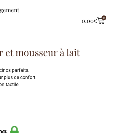
ngement
0
0.00
€
 et mousseur à lait
inos parfaits.
r plus de confort.
n tactile.