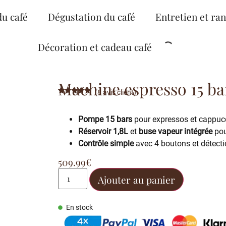
du café
Dégustation du café
Entretien et ra
Décoration et cadeau café
Machine espresso 15 bar
(
8
avis client)
Noté
8
5.00
sur 5
basé sur
Pompe 15 bars
pour expressos et cappucc
notations
client
Réservoir 1,8L
et
buse vapeur intégrée
pou
Contrôle simple
avec 4 boutons et détectio
509.99
€
Ajouter au panier
En stock