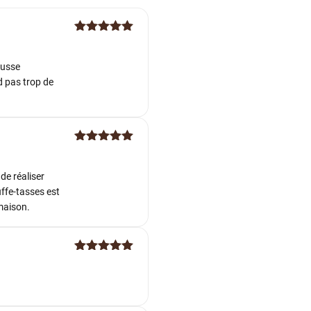
Note
5
sur
5
ousse
d pas trop de
Note
5
sur
5
de réaliser
uffe-tasses est
 maison.
Note
5
sur
5