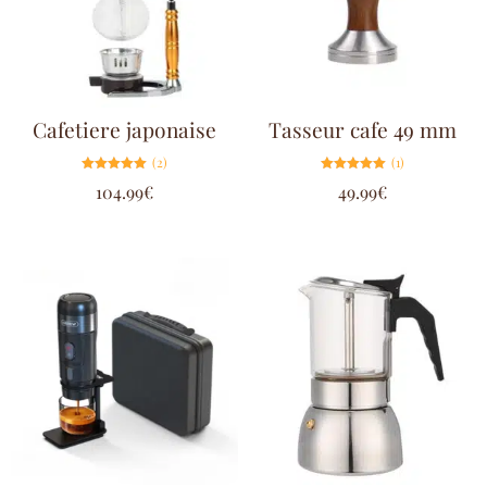
Cafetiere japonaise
Tasseur cafe 49 mm
(2)
(1)
Note
Note
104.99
€
49.99
€
5.00
5.00
sur 5
sur 5