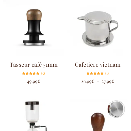
Tasseur café 51mm
Cafetiere vietnam
(5)
(1)
Note
Note
49.99
€
26.99
€
–
27.99
€
4.80
5.00
sur 5
sur 5