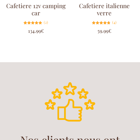
Cafetiere 12v camping
Cafetiere italienne
car
verre
(2)
(4)
Note
Note
134.99
€
59.99
€
5.00
4.75
sur 5
sur 5
Nos clients nous ont