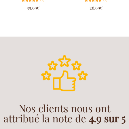
Note
Note
39.99
€
26.99
€
5.00
5.00
sur 5
sur 5
Nos clients nous ont
attribué la note de
4.9 sur 5