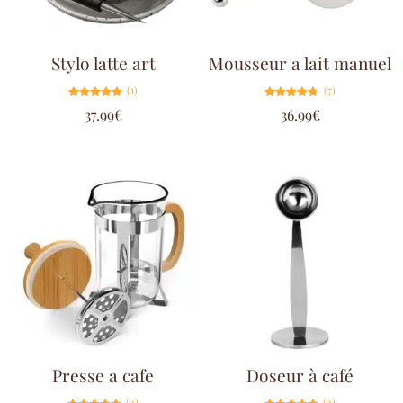
Stylo latte art
Mousseur a lait manuel
(1)
(7)
Note
Note
37.99
€
36.99
€
5.00
4.71
sur 5
sur 5
Presse a cafe
Doseur à café
(2)
(2)