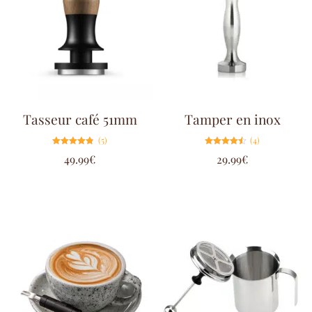
Tasseur café 51mm
Tamper en inox
(5)
(4)
Note
Note
49.99
€
29.99
€
4.80
4.50
sur 5
sur 5