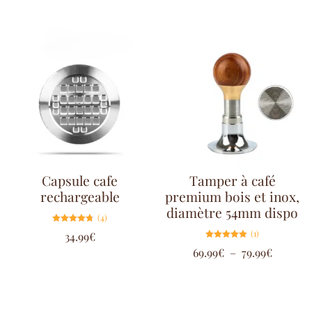
Capsule cafe
Tamper à café
rechargeable
premium bois et inox,
diamètre 54mm dispo
(4)
Note
(1)
34.99
€
4.75
sur 5
Note
69.99
€
–
79.99
€
5.00
sur 5