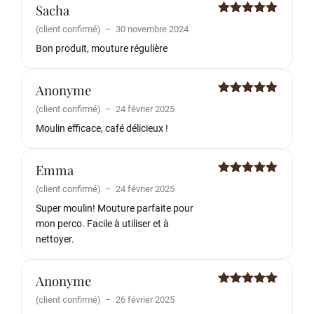
Sacha
Note
5
sur
(client confirmé)
–
30 novembre 2024
5
Bon produit, mouture régulière
Anonyme
Note
5
sur
(client confirmé)
–
24 février 2025
5
Moulin efficace, café délicieux !
Emma
Note
5
sur
(client confirmé)
–
24 février 2025
5
Super moulin! Mouture parfaite pour
mon perco. Facile à utiliser et à
nettoyer.
Anonyme
Note
5
sur
(client confirmé)
–
26 février 2025
5