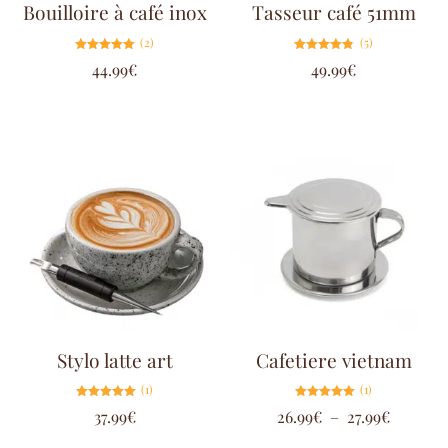
Bouilloire à café inox
Tasseur café 51mm
(2)
(5)
Note
Note
44.99
€
49.99
€
5.00
4.80
sur 5
sur 5
Stylo latte art
Cafetiere vietnam
(1)
(1)
Note
Note
37.99
€
26.99
€
–
27.99
€
5.00
5.00
sur 5
sur 5