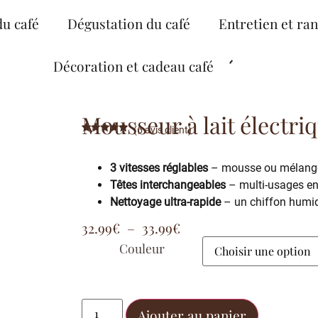
du café
Dégustation du café
Entretien et ra
Décoration et cadeau café
Mousseur à lait électriq
(
6
avis client)
Noté
6
4.83
sur 5
basé sur
3 vitesses réglables
– mousse ou mélange
notations
client
Têtes interchangeables
– multi-usages en 
Nettoyage ultra-rapide
– un chiffon humid
32.99
€
–
33.99
€
Couleur
Ajouter au panier