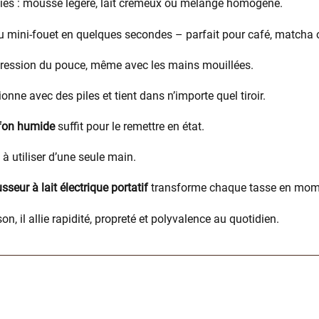
nvies : mousse légère, lait crémeux ou mélange homogène.
au mini-fouet en quelques secondes – parfait pour café, matcha
pression du pouce, même avec les mains mouillées.
onne avec des piles et tient dans n’importe quel tiroir.
fon humide
suffit pour le remettre en état.
à utiliser d’une seule main.
seur à lait électrique portatif
transforme chaque tasse en mome
, il allie rapidité, propreté et polyvalence au quotidien.