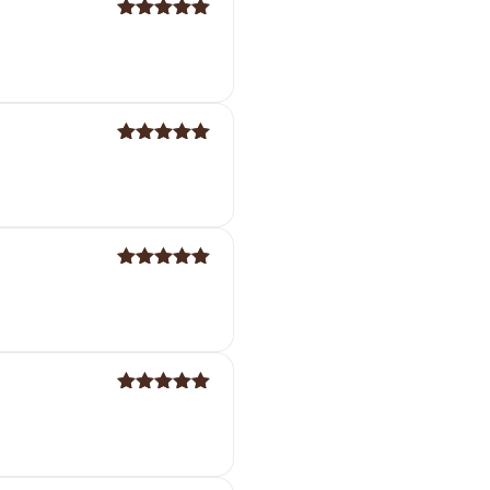
Note
5
sur
5
Note
5
sur
5
Note
5
sur
5
Note
5
sur
5