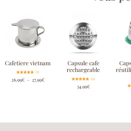
Cafetiere vietnam
Capsule cafe
Caps
rechargeable
réutil
(1)
Note
(4)
26.99
€
–
27.99
€
5.00
sur 5
Note
34.99
€
4.75
sur 5