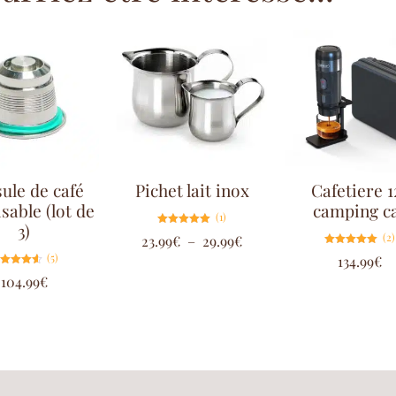
ule de café
Pichet lait inox
Cafetiere 1
isable (lot de
camping c
(1)
3)
Note
(2)
23.99
€
–
29.99
€
5.00
sur 5
Note
(5)
134.99
€
5.00
sur 5
Note
104.99
€
4.60
sur 5