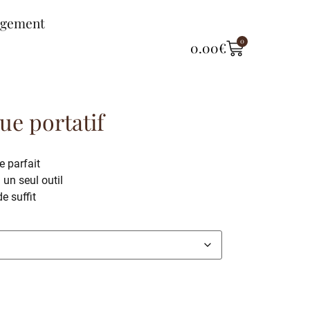
ngement
0
0.00
€
ue portatif
 parfait
un seul outil
e suffit