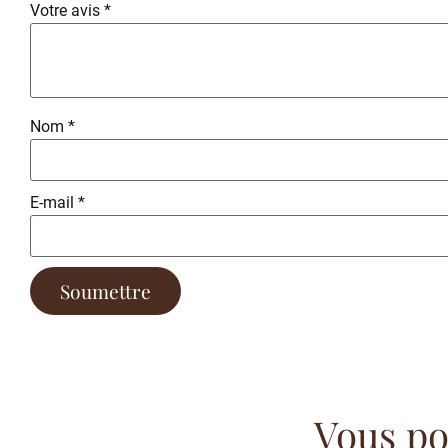
Votre avis
*
Nom
*
E-mail
*
Vous pou