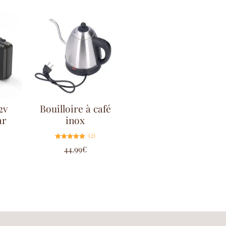
2v
Bouilloire à café
ar
inox
(2)
Note
44.99
€
5.00
sur 5