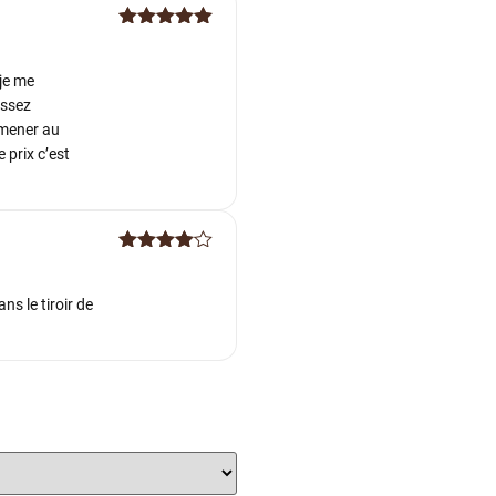
Note
5
sur
5
 je me
assez
mmener au
 prix c’est
Note
4
sur 5
ns le tiroir de