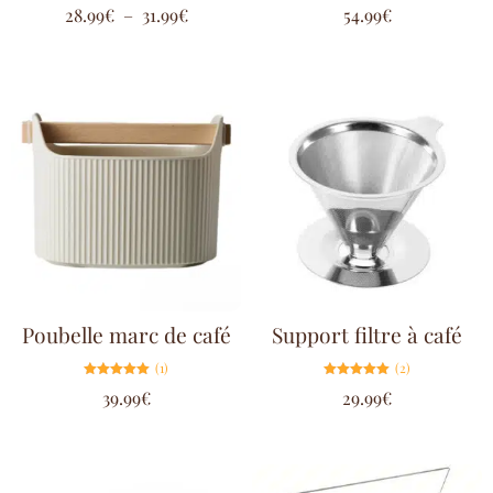
Note
Note
28.99
€
–
31.99
€
54.99
€
5.00
5.00
sur 5
sur 5
Poubelle marc de café
Support filtre à café
(1)
(2)
Note
Note
39.99
€
29.99
€
5.00
5.00
sur 5
sur 5