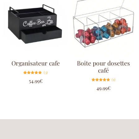
Organisateur cafe
Boite pour dosettes
café
(3)
Note
(1)
54.99
€
5.00
sur 5
Note
49.99
€
5.00
sur 5