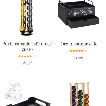
Porte capsule café dolce
Organisateur cafe
gusto
(3)
Note
(1)
54.99
€
5.00
sur 5
Note
38.99
€
5.00
sur 5