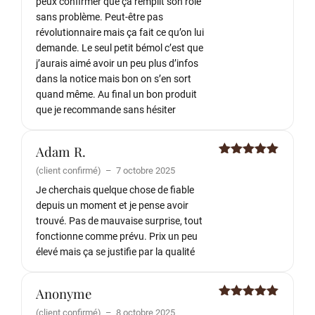
peux confirmer que ça remplit son rôle
sans problème. Peut-être pas
révolutionnaire mais ça fait ce qu’on lui
demande. Le seul petit bémol c’est que
j’aurais aimé avoir un peu plus d’infos
dans la notice mais bon on s’en sort
quand même. Au final un bon produit
que je recommande sans hésiter
Adam R.
Note
5
sur
(client confirmé)
–
7 octobre 2025
5
Je cherchais quelque chose de fiable
depuis un moment et je pense avoir
trouvé. Pas de mauvaise surprise, tout
fonctionne comme prévu. Prix un peu
élevé mais ça se justifie par la qualité
Anonyme
Note
5
sur
(client confirmé)
–
8 octobre 2025