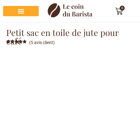
0
Préparation du café
Dégustation du café
Entretien et rangement
Décoration et cadeau café
Petit sac en toile de jute pour
café
(
5
avis client)
Noté
5
5.00
sur 5
basé sur
notations
client