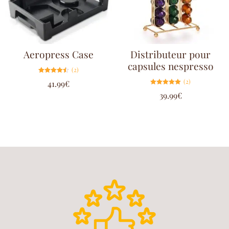
Aeropress Case
Distributeur pour
capsules nespresso
(2)
Note
(2)
41.99
€
4.50
sur 5
Note
39.99
€
5.00
sur 5