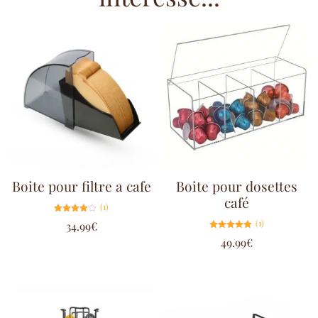
Boite pour filtre a cafe
Boite pour dosettes
café
(1)
Note
(1)
34.99
€
4.00
sur 5
Note
49.99
€
5.00
sur 5