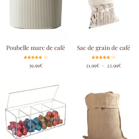
Poubelle marc de café
Sac de grain de café
(1)
(1)
Note
Note
39.99
€
21.99
€
–
22.99
€
5.00
5.00
sur 5
sur 5