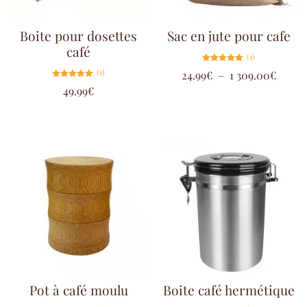
Boite pour dosettes
Sac en jute pour cafe
café
(1)
Note
(1)
24.99
€
–
1 309.00
€
5.00
sur 5
Note
49.99
€
5.00
sur 5
Pot à café moulu
Boite café hermétique