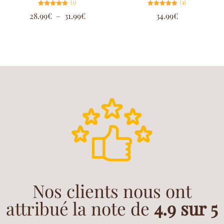
(1)
(1)
Note
Note
28.99
€
–
31.99
€
34.99
€
5.00
5.00
sur 5
sur 5
Nos clients nous ont
attribué la note de
4.9 sur 5