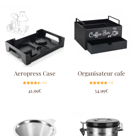
Aeropress Case
Organisateur cafe
(2)
(3)
Note
Note
41.99
€
54.99
€
4.50
5.00
sur 5
sur 5