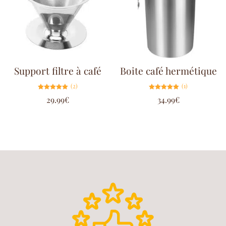
Support filtre à café
Boite café hermétique
(2)
(1)
Note
Note
29.99
€
34.99
€
5.00
5.00
sur 5
sur 5