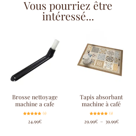
Vous pourriez être
intéressé...
Brosse nettoyage
Tapis absorbant
machine a cafe
machine à café
(1)
(1)
Note
Note
24.99
€
29.99
€
–
39.99
€
5.00
5.00
sur 5
sur 5