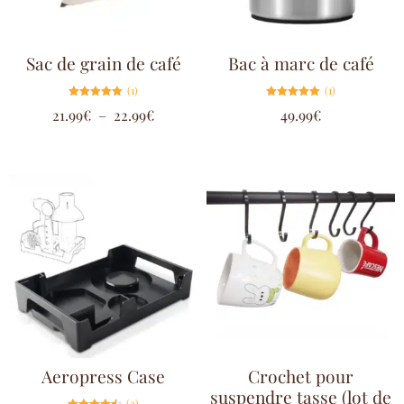
Sac de grain de café
Bac à marc de café
(1)
(1)
Note
Note
21.99
€
–
22.99
€
49.99
€
5.00
5.00
sur 5
sur 5
Aeropress Case
Crochet pour
suspendre tasse (lot de
(2)