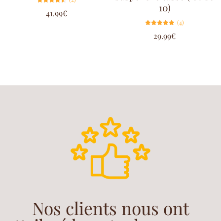
10)
Note
41.99
€
4.50
sur 5
(4)
Note
29.99
€
5.00
sur 5
Nos clients nous ont