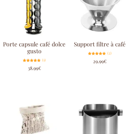
Porte capsule café dolce
Support filtre à café
gusto
(2)
Note
(1)
29.99
€
5.00
sur 5
Note
38.99
€
5.00
sur 5