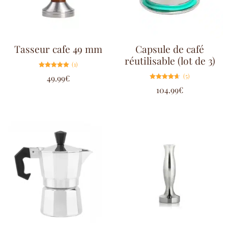
Tasseur cafe 49 mm
Capsule de café
réutilisable (lot de 3)
(1)
Note
(5)
49.99
€
5.00
sur 5
Note
104.99
€
4.60
sur 5