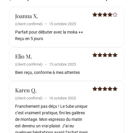
Joanna X.
Note
4
(client confirmé)
–
15 octobre 2025
sur 5
Parfait pour débuter avec la moka ++
Reçu en 5 jours
Elio M.
Note
5
sur
(client confirmé)
–
15 octobre 2025
5
Bien reçu, conforme à mes attentes
Karen Q.
Note
5
sur
(client confirmé)
–
16 octobre 2025
5
Franchement pas déçu ! Le tube unique
c’est vraiment pratique, fini les galères
de montage. Mon expresso du matin
est devenu un vrai plaisir. J’ai eu
quelques hésitations avant l’achat mais