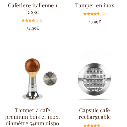
Cafetiere italienne 1
Tamper en inox
tasse
(4)
Note
(1)
29.99
€
4.50
sur 5
Note
34.99
€
4.00
sur 5
Tamper à café
Capsule cafe
premium bois et inox,
rechargeable
diamètre 54mm dispo
(4)