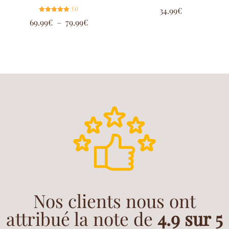
Note
(1)
34.99
€
4.75
sur 5
Note
69.99
€
–
79.99
€
5.00
sur 5
Nos clients nous ont
attribué la note de
4.9 sur 5