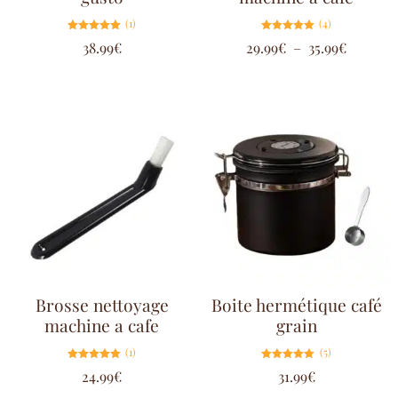
(1)
(4)
Note
Note
38.99
€
29.99
€
–
35.99
€
5.00
5.00
sur 5
sur 5
Brosse nettoyage
Boite hermétique café
machine a cafe
grain
(1)
(5)
Note
Note
24.99
€
31.99
€
5.00
5.00
sur 5
sur 5