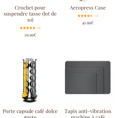
Crochet pour
Aeropress Case
suspendre tasse (lot de
(2)
10)
Note
41.99
€
4.50
sur 5
(4)
Note
29.99
€
5.00
sur 5
Porte capsule café dolce
Tapis anti-vibration
gusto
machine à café