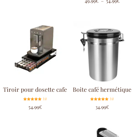
49.99
€
–
54.99
€
5.00
sur 5
Tiroir pour dosette cafe
Boite café hermétique
(1)
(1)
Note
Note
54.99
€
34.99
€
5.00
5.00
sur 5
sur 5