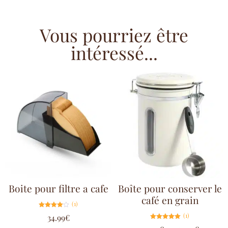
Vous pourriez être
intéressé...
Boite pour filtre a cafe
Boîte pour conserver le
café en grain
(1)
Note
(1)
34.99
€
4.00
sur 5
Note