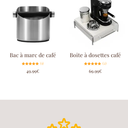
Bac à marc de café
Boite à dosettes café
(1)
(2)
Note
Note
49.99
€
69.99
€
5.00
5.00
sur 5
sur 5