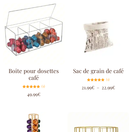
Boite pour dosettes
Sac de grain de café
café
(1)
Note
(1)
21.99
€
–
22.99
€
5.00
sur 5
Note
49.99
€
5.00
sur 5