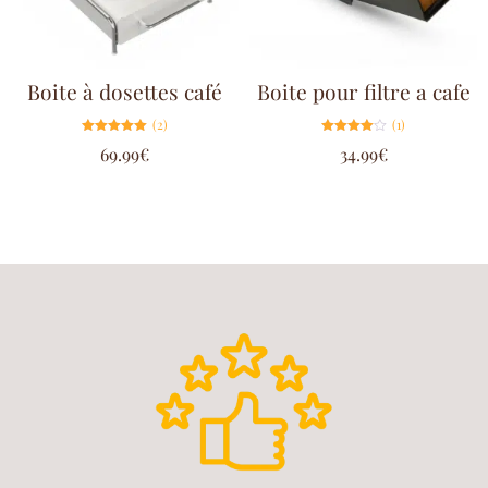
Boite à dosettes café
Boite pour filtre a cafe
(2)
(1)
Note
Note
69.99
€
34.99
€
5.00
4.00
sur 5
sur 5