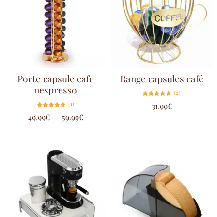
Porte capsule cafe
Range capsules café
nespresso
(2)
Note
(1)
31.99
€
5.00
sur 5
Note
49.99
€
–
59.99
€
5.00
sur 5