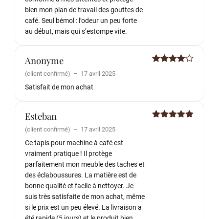
bien mon plan de travail des gouttes de
café. Seul bémol : l’odeur un peu forte
au début, mais qui s’estompe vite.
Anonyme
Note
4
(client confirmé)
–
17 avril 2025
sur 5
Satisfait de mon achat
Esteban
Note
5
sur
(client confirmé)
–
17 avril 2025
5
Ce tapis pour machine à café est
vraiment pratique ! Il protège
parfaitement mon meuble des taches et
des éclaboussures. La matière est de
bonne qualité et facile à nettoyer. Je
suis très satisfaite de mon achat, même
si le prix est un peu élevé. La livraison a
été rapide (5 jours) et le produit bien