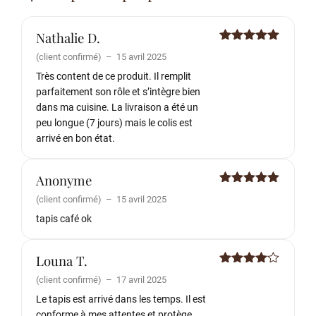
Nathalie D.
Note
5
sur
(client confirmé)
–
15 avril 2025
5
Très content de ce produit. Il remplit
parfaitement son rôle et s’intègre bien
dans ma cuisine. La livraison a été un
peu longue (7 jours) mais le colis est
arrivé en bon état.
Anonyme
Note
5
sur
(client confirmé)
–
15 avril 2025
5
tapis café ok
Louna T.
Note
4
(client confirmé)
–
17 avril 2025
sur 5
Le tapis est arrivé dans les temps. Il est
conforme à mes attentes et protège