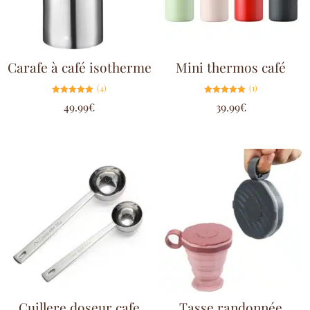
Carafe à café isotherme
Mini thermos café
(4)
(1)
Note
Note
49.99
€
39.99
€
5.00
5.00
sur 5
sur 5
Cuillere doseur cafe
Tasse randonnée