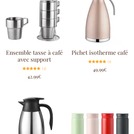
Ensemble tasse à café
Pichet isotherme café
avec support
(1)
Note
(3)
49.99
€
5.00
sur 5
Note
42.99
€
5.00
sur 5