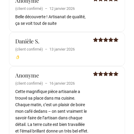
Anonyme
Note
5
sur
(client confirmé)
–
12 janvier 2026
5
Belle découverte ! Artisanat de qualité,
ça se voit tout de suite
Danièle S.
Note
5
sur
(client confirmé)
–
13 janvier 2026
5
Anonyme
Note
5
sur
(client confirmé)
–
16 janvier 2026
5
Cette magnifique pièce artisanale a
trouvé sa place dans ma cuisine.
Chaque matin, c’est un plaisir de boire
mon café dedans – on sent vraiment le
savoir-faire de l’artisan dans chaque
détail. La terre cuite est bien travaillée
et l’émail brillant donne un très bel effet.