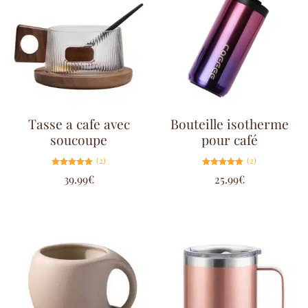
Tasse a cafe avec
Bouteille isotherme
soucoupe
pour café
(2)
(2)
Note
Note
39.99
€
25.99
€
5.00
5.00
sur 5
sur 5