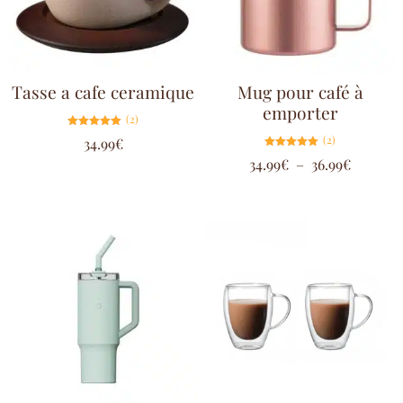
Tasse a cafe ceramique
Mug pour café à
emporter
(2)
Note
(2)
34.99
€
5.00
sur 5
Note
34.99
€
–
36.99
€
5.00
sur 5