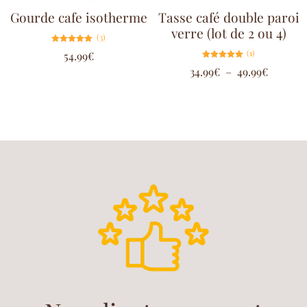
Gourde cafe isotherme
Tasse café double paroi
verre (lot de 2 ou 4)
(3)
Note
(1)
54.99
€
5.00
sur 5
Note
34.99
€
–
49.99
€
5.00
sur 5