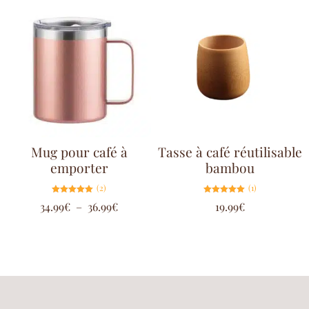
Mug pour café à
Tasse à café réutilisable
emporter
bambou
(2)
(1)
Note
Note
34.99
€
–
36.99
€
19.99
€
5.00
5.00
sur 5
sur 5