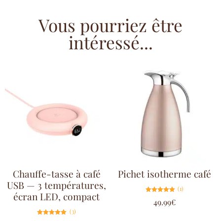
Vous pourriez être
intéressé...
Chauffe-tasse à café
Pichet isotherme café
USB — 3 températures,
(1)
écran LED, compact
Note
49.99
€
5.00
sur 5
(3)
Note