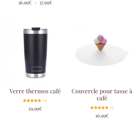
36.99
€
–
37.99
€
5.00
sur 5
Verre thermos café
Couvercle pour tasse à
café
(2)
Note
(1)
29.99
€
5.00
sur 5
Note
16.99
€
5.00
sur 5