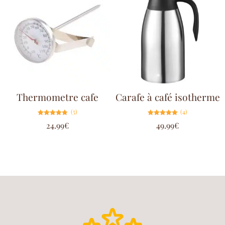
Thermometre cafe
Carafe à café isotherme
(5)
(4)
Note
Note
24.99
€
49.99
€
4.80
5.00
sur 5
sur 5