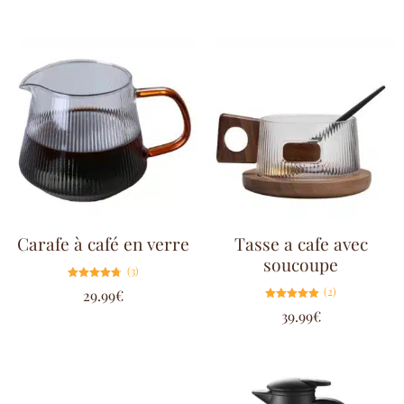
Carafe à café en verre
Tasse a cafe avec
soucoupe
(3)
Note
(2)
29.99
€
4.67
sur 5
Note
39.99
€
5.00
sur 5