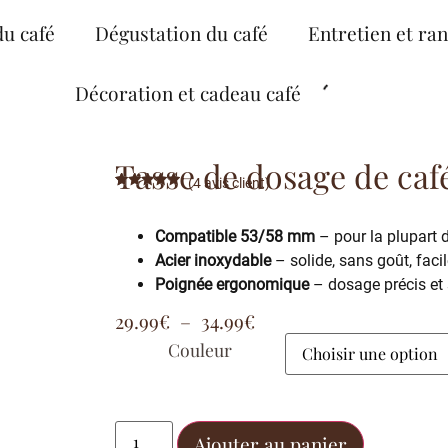
du café
Dégustation du café
Entretien et ra
Décoration et cadeau café
Tasse de dosage de caf
(
4
avis client)
Noté
4
4.75
sur 5
basé sur
Compatible 53/58 mm
– pour la plupart
notations
client
Acier inoxydable
– solide, sans goût, facil
Poignée ergonomique
– dosage précis et 
29.99
€
–
34.99
€
Couleur
Ajouter au panier