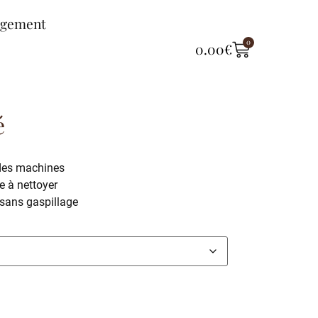
ngement
0
0.00
€
é
 des machines
e à nettoyer
sans gaspillage