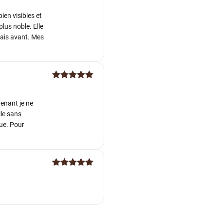
5
ien visibles et
lus noble. Elle
sais avant. Mes
Note
5
sur
5
tenant je ne
lle sans
que. Pour
Note
5
sur
5