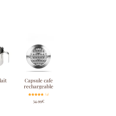
ait
Capsule cafe
rechargeable
(4)
Note
34.99
€
4.75
sur 5