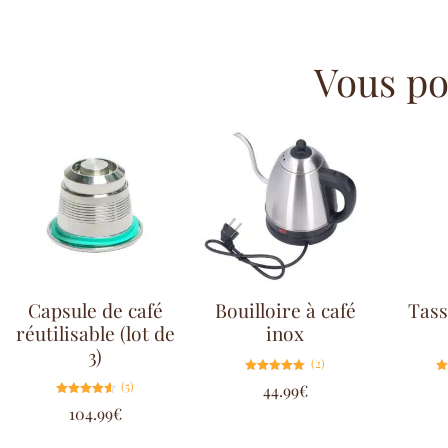
Vous pou
Capsule de café
Bouilloire à café
Tass
réutilisable (lot de
inox
3)
(2)
Note
(5)
44.99
€
5.00
sur 5
Note
104.99
€
4.60
sur 5