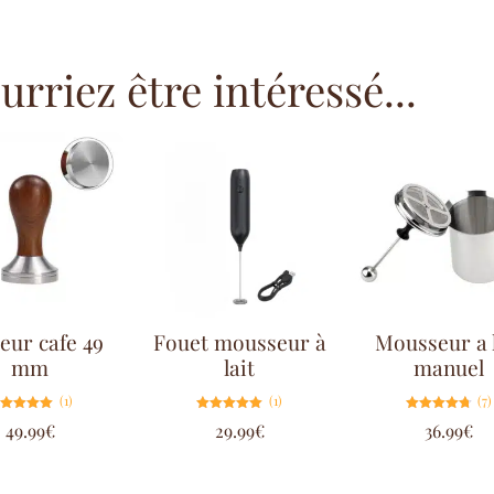
rriez être intéressé...
eur cafe 49
Fouet mousseur à
Mousseur a l
mm
lait
manuel
(1)
(1)
(7)
Note
Note
Note
49.99
€
29.99
€
36.99
€
5.00
5.00
4.71
sur 5
sur 5
sur 5