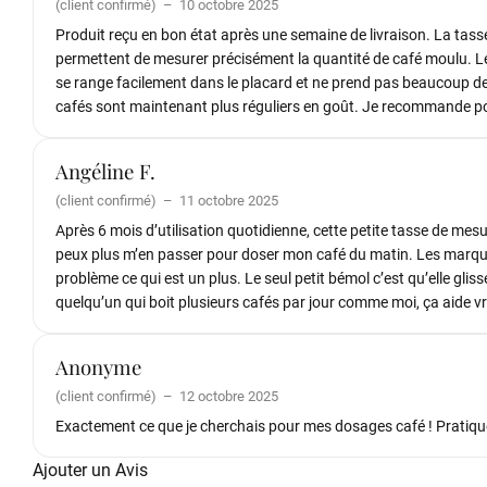
(client confirmé)
–
10 octobre 2025
Produit reçu en bon état après une semaine de livraison. La tasse
permettent de mesurer précisément la quantité de café moulu. Le 
se range facilement dans le placard et ne prend pas beaucoup de p
cafés sont maintenant plus réguliers en goût. Je recommande pou
Angéline F.
(client confirmé)
–
11 octobre 2025
Après 6 mois d’utilisation quotidienne, cette petite tasse de mesur
peux plus m’en passer pour doser mon café du matin. Les marquage
problème ce qui est un plus. Le seul petit bémol c’est qu’elle gl
quelqu’un qui boit plusieurs cafés par jour comme moi, ça aide v
Anonyme
(client confirmé)
–
12 octobre 2025
Exactement ce que je cherchais pour mes dosages café ! Pratiqu
Ajouter un Avis