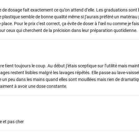
 de dosage fait exactement ce qu’on attend d’elle. Les graduations sont b
plastique semble de bonne qualité même si j’aurais préféré un matériau p
lace. Pour le prix c’est correct, ça évite de doser à l’œil nu comme je fai
r ceux qui cherchent de la précision dans leur préparation quotidienne.
e tient toujours le coup. Au début j’étais sceptique sur l’utilité mais main
s restent lisibles malgré les lavages répétés. Elle passe au lave-vaisse
isse un peu dans les mains quand elles sont mouillées mais rien de dramati
raiment à avoir une dose constante.
e et pas cher