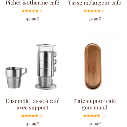
Pichet isotherme café
Tasse melangeur cafe
(1)
(1)
Note
Note
49.99
€
34.99
€
5.00
5.00
sur 5
sur 5
Ensemble tasse à café
Plateau pour café
avec support
gourmand
(3)
(4)
Note
Note
42.99
€
31.99
€
5.00
5.00
sur 5
sur 5