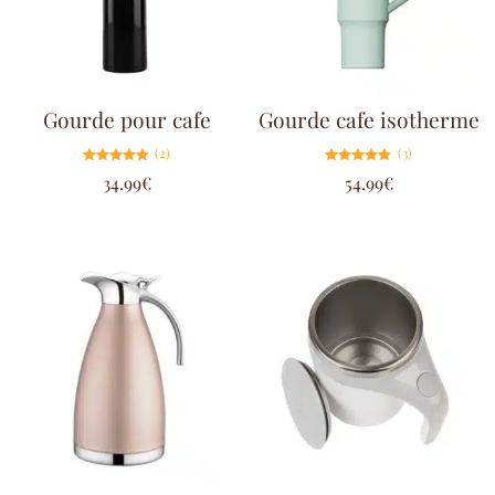
Gourde pour cafe
Gourde cafe isotherme
(2)
(3)
Note
Note
34.99
€
54.99
€
5.00
5.00
sur 5
sur 5