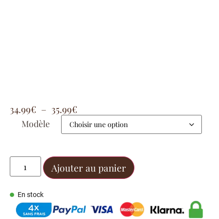
34.99
€
–
35.99
€
Modèle
Ajouter au panier
En stock