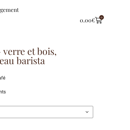
ngement
0
0.00
€
 verre et bois,
eau barista
afé
nts