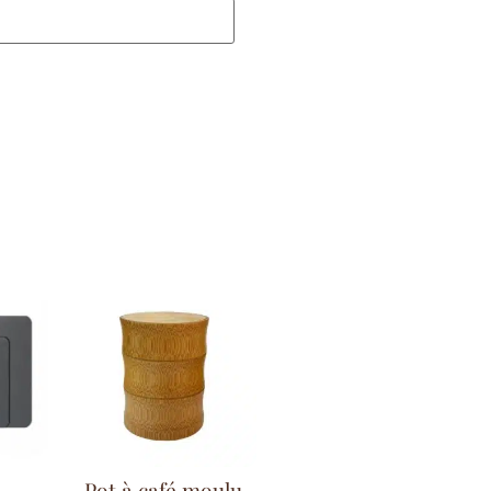
-
Pot à café moulu