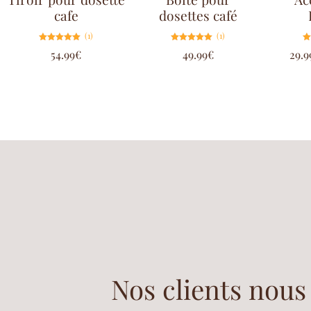
cafe
dosettes café
(1)
(1)
Note
Note
54.99
€
49.99
€
29.9
5.00
5.00
sur 5
sur 5
Nos clients nous