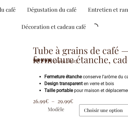
du café
Dégustation du café
Entretien et ra
Décoration et cadeau café
Tube à grains de café —
fermeture étanche, cad
(
4
avis client)
Noté
4
5.00
sur 5
basé sur
Fermeture étanche
conserve l’arôme du c
notations
client
Design transparent
en verre et bois
Taille portable
pour maison et déplaceme
26.99
€
–
29.99
€
Modèle