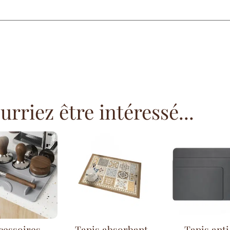
rriez être intéressé...
cessoires
Tapis absorbant
Tapis anti