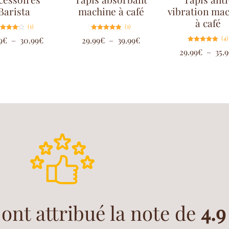
Barista
machine à café
vibration ma
à café
(1)
(1)
Note
Note
(4)
9
€
–
30.99
€
29.99
€
–
39.99
€
4.00
5.00
sur 5
sur 5
Note
29.99
€
–
35.9
5.00
sur 5
 ont attribué la note de
4.9