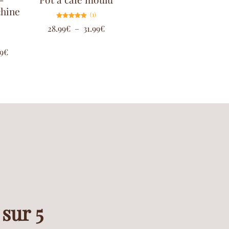
chine
(1)
Note
28.99
€
–
31.99
€
5.00
sur 5
9
€
 sur 5