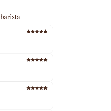
 barista
Note
5
sur
5
Note
5
sur
5
Note
5
sur
5