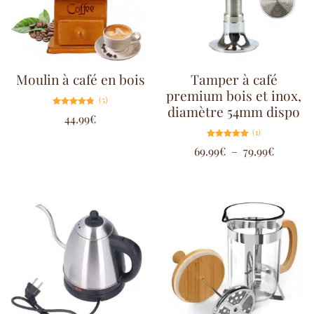
Moulin à café en bois
Tamper à café
premium bois et inox,
(5)
diamètre 54mm dispo
Note
44.99
€
4.80
sur 5
(1)
Note
69.99
€
–
79.99
€
5.00
sur 5