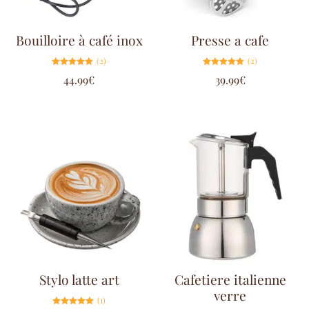
Bouilloire à café inox
Presse a cafe
(2)
(2)
Note
Note
44.99
€
39.99
€
5.00
5.00
sur 5
sur 5
Stylo latte art
Cafetiere italienne
verre
(1)