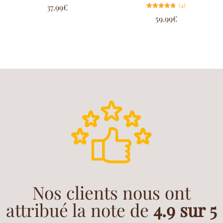
Note
(4)
37.99
€
5.00
sur 5
Note
59.99
€
4.75
sur 5
Nos clients nous ont
attribué la note de
4.9 sur 5