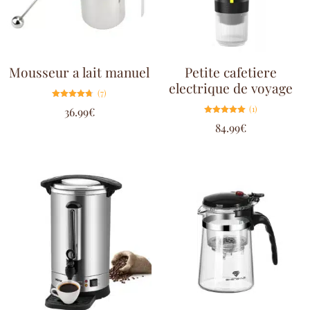
Mousseur a lait manuel
Petite cafetiere
electrique de voyage
(7)
Note
(1)
36.99
€
4.71
sur 5
Note
84.99
€
5.00
sur 5