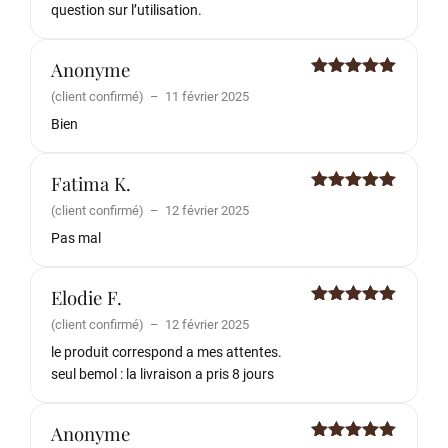
question sur l’utilisation.
Anonyme
Note
5
sur
(client confirmé)
–
11 février 2025
5
Bien
Fatima K.
Note
5
sur
(client confirmé)
–
12 février 2025
5
Pas mal
Elodie F.
Note
5
sur
(client confirmé)
–
12 février 2025
5
le produit correspond a mes attentes.
seul bemol : la livraison a pris 8 jours
Anonyme