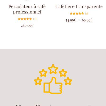
Percolateur à café
Cafetiere transparente
professionnel
(1)
Note
(2)
54.99
€
–
69.99
€
5.00
sur 5
Note
289.99
€
5.00
sur 5