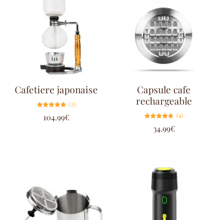
Cafetiere japonaise
Capsule cafe
rechargeable
(2)
Note
(4)
104.99
€
5.00
sur 5
Note
34.99
€
4.75
sur 5