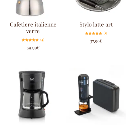
Cafetiere italienne
Stylo latte art
verre
(1)
Note
(4)
37.99
€
5.00
sur 5
Note
59.99
€
4.75
sur 5