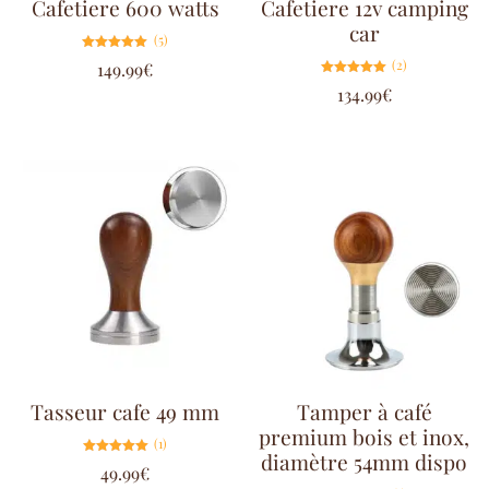
Cafetiere 600 watts
Cafetiere 12v camping
car
(5)
Note
(2)
149.99
€
5.00
sur 5
Note
134.99
€
5.00
sur 5
Tasseur cafe 49 mm
Tamper à café
premium bois et inox,
(1)
diamètre 54mm dispo
Note
49.99
€
5.00
sur 5