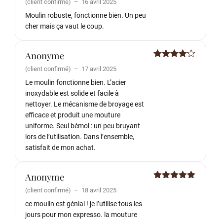
(client confirmé)
–
16 avril 2025
5
Moulin robuste, fonctionne bien. Un peu
cher mais ça vaut le coup.
Anonyme
Note
4
(client confirmé)
–
17 avril 2025
sur 5
Le moulin fonctionne bien. L’acier
inoxydable est solide et facile à
nettoyer. Le mécanisme de broyage est
efficace et produit une mouture
uniforme. Seul bémol : un peu bruyant
lors de l’utilisation. Dans l’ensemble,
satisfait de mon achat.
Anonyme
Note
5
sur
(client confirmé)
–
18 avril 2025
5
ce moulin est génial ! je l’utilise tous les
jours pour mon expresso. la mouture