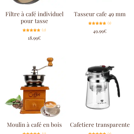
Filtre à café individuel
Tasseur cafe 49 mm
pour tasse
(1)
Note
(2)
49.99
€
5.00
sur 5
Note
18.99
€
5.00
sur 5
Moulin à café en bois
Cafetiere transparente
(5)
(1)