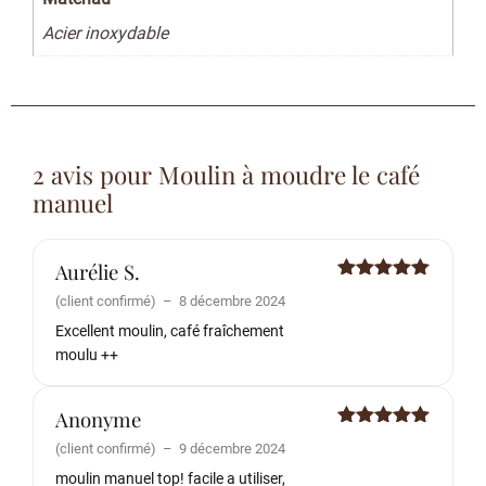
Acier inoxydable
2 avis pour
Moulin à moudre le café
manuel
Aurélie S.
Note
5
sur
(client confirmé)
–
8 décembre 2024
5
Excellent moulin, café fraîchement
moulu ++
Anonyme
Note
5
sur
(client confirmé)
–
9 décembre 2024
5
moulin manuel top! facile a utiliser,