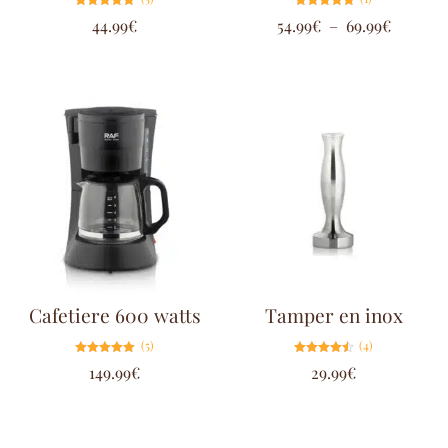
Note
Note
44.99
€
54.99
€
–
69.99
€
4.80
5.00
sur 5
sur 5
Cafetiere 600 watts
Tamper en inox
(5)
(4)
Note
Note
149.99
€
29.99
€
5.00
4.50
sur 5
sur 5