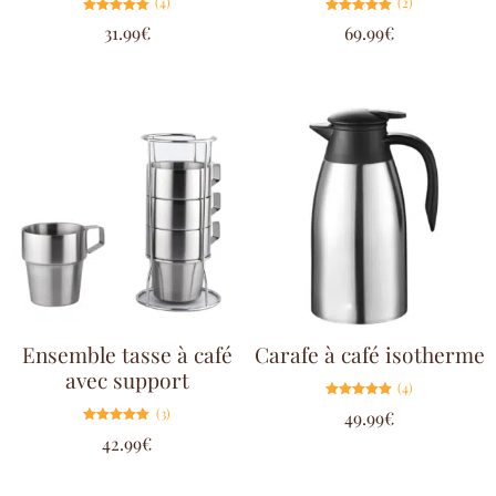
(4)
(2)
Note
Note
31.99
€
69.99
€
5.00
5.00
sur 5
sur 5
Ensemble tasse à café
Carafe à café isotherme
avec support
(4)
Note
(3)
49.99
€
5.00
sur 5
Note
42.99
€
5.00
sur 5