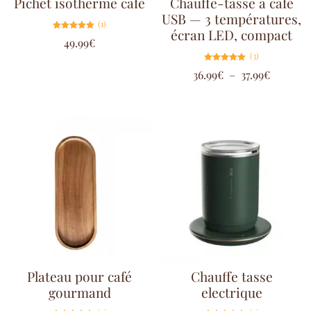
Pichet isotherme café
Chauffe-tasse à café
USB — 3 températures,
(1)
écran LED, compact
Note
49.99
€
5.00
sur 5
(3)
Note
36.99
€
–
37.99
€
5.00
sur 5
Plateau pour café
Chauffe tasse
gourmand
electrique