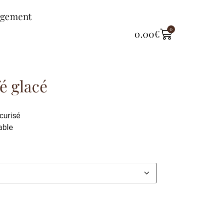
ngement
0
0.00
€
é glacé
curisé
able