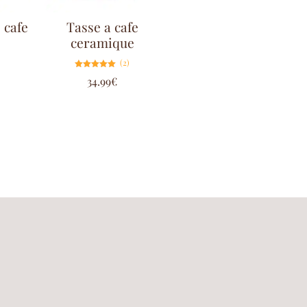
cafe
Tasse a cafe
ceramique
(2)
Note
34.99
€
5.00
sur 5