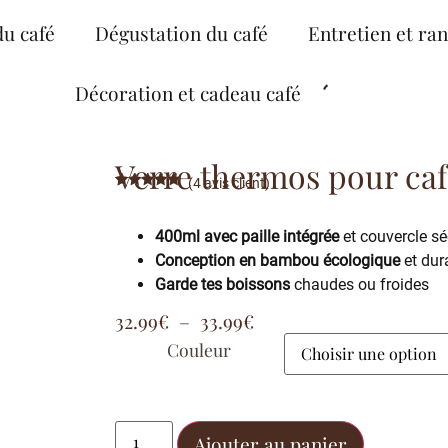
du café
Dégustation du café
Entretien et ra
Décoration et cadeau café
Verre thermos pour caf
(
4
avis client)
Noté
4
5.00
sur 5
basé sur
400ml avec paille intégrée
et couvercle sé
notations
client
Conception en bambou écologique
et dur
Garde tes boissons
chaudes ou froides
32.99
€
–
33.99
€
Couleur
Ajouter au panier