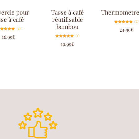
ercle pour
Tasse à café
Thermometre 
sse à café
réutilisable
(5)
bambou
Note
(1)
24.99
€
4.80
sur 5
Note
(1)
16.99
€
5.00
sur 5
Note
19.99
€
5.00
sur 5