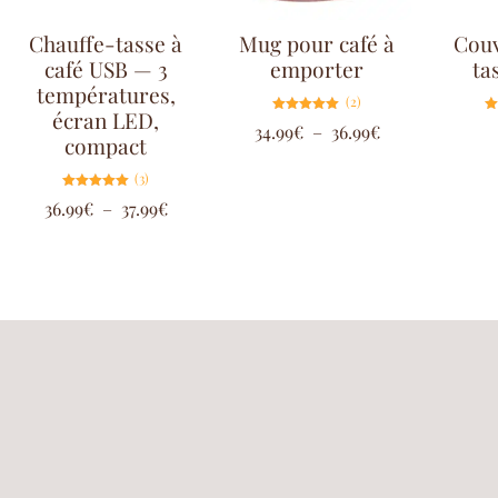
Chauffe-tasse à
Mug pour café à
Couv
café USB — 3
emporter
ta
températures,
(2)
écran LED,
Note
34.99
€
–
36.99
€
5.00
compact
sur 5
(3)
Note
36.99
€
–
37.99
€
5.00
sur 5