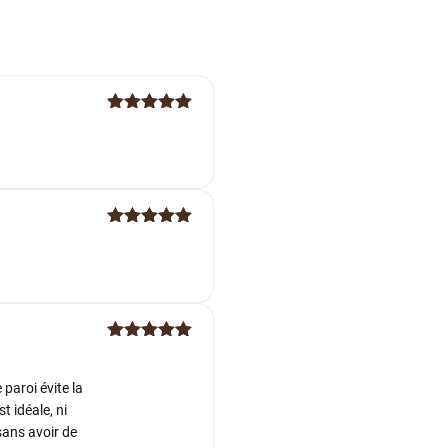
Note
5
sur
5
Note
5
sur
5
Note
5
sur
5
paroi évite la
t idéale, ni
sans avoir de