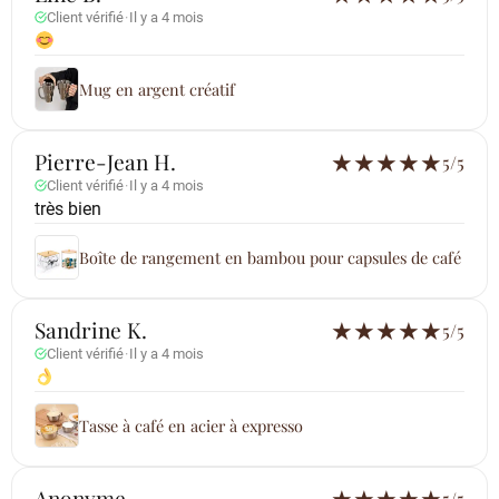
Client vérifié
·
Il y a 4 mois
Mug en argent créatif
Pierre-Jean H.
★
★
★
★
★
5/5
Client vérifié
·
Il y a 4 mois
très bien
Boîte de rangement en bambou pour capsules de café
Sandrine K.
★
★
★
★
★
5/5
Client vérifié
·
Il y a 4 mois
Tasse à café en acier à expresso
Anonyme
5/5