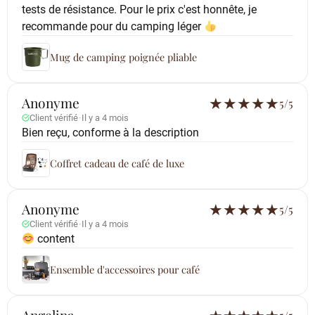
tests de résistance. Pour le prix c'est honnête, je
recommande pour du camping léger
Mug de camping poignée pliable
Anonyme
★
★
★
★
★
5/5
Client vérifié
·
Il y a 4 mois
Bien reçu, conforme à la description
Coffret cadeau de café de luxe
Anonyme
★
★
★
★
★
5/5
Client vérifié
·
Il y a 4 mois
content
Ensemble d'accessoires pour café