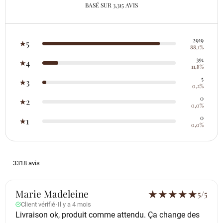
BASÉ SUR 3,315 AVIS
2919
5
★
88,1%
391
4
★
11,8%
5
3
★
0,2%
0
2
★
0,0%
0
1
★
0,0%
3318 avis
Marie Madeleine
★
★
★
★
★
5/5
Client vérifié
·
Il y a 4 mois
Livraison ok, produit comme attendu. Ça change des