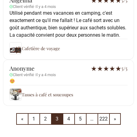
Angelina
★
★
★
★
★
5/5
Client vérifié
·
Il y a 4 mois
Utilisé pendant mes vacances en camping, c'est
exactement ce qu'il me fallait ! Le café sort avec un
goût authentique, bien supérieur aux sachets solubles.
La capacité convient pour deux personnes le matin.
Cafetière de voyage
Anonyme
★
★
★
★
★
5/5
Client vérifié
·
Il y a 4 mois
Tasses à café et soucoupes
«
1
2
3
4
5
…
222
»