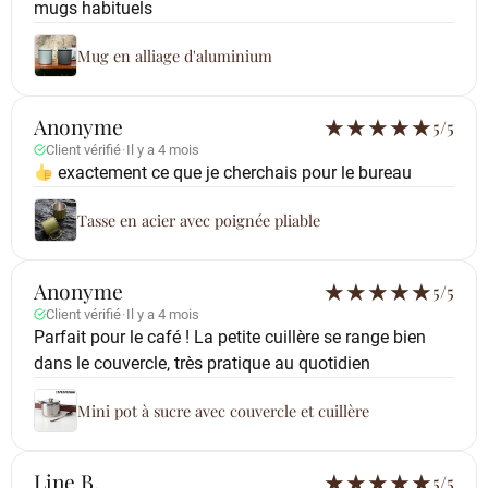
mugs habituels
Mug en alliage d'aluminium
Anonyme
★
★
★
★
★
5/5
Client vérifié
·
Il y a 4 mois
exactement ce que je cherchais pour le bureau
Tasse en acier avec poignée pliable
Anonyme
★
★
★
★
★
5/5
Client vérifié
·
Il y a 4 mois
Parfait pour le café ! La petite cuillère se range bien
dans le couvercle, très pratique au quotidien
Mini pot à sucre avec couvercle et cuillère
Line B.
★
★
★
★
★
5/5