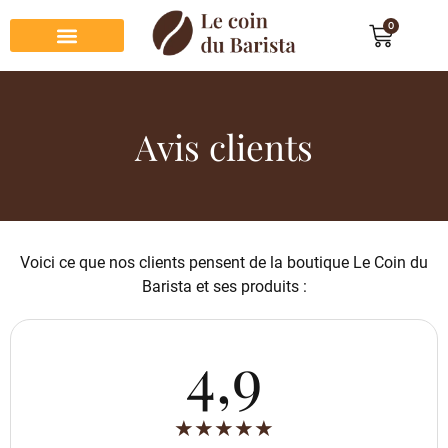
0
Préparation du café
Dégustation du café
Entretien et rangement
Décoration et cadeau café
Avis clients
Voici ce que nos clients pensent de la boutique Le Coin du
Barista et ses produits :
4,9
★
★
★
★
★