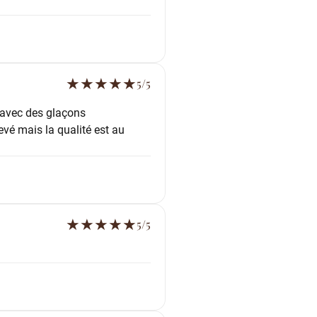
★
★
★
★
★
5/5
t avec des glaçons
evé mais la qualité est au
★
★
★
★
★
5/5