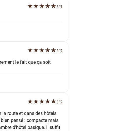
★
★
★
★
★
5/5
★
★
★
★
★
5/5
rement le fait que ça soit
★
★
★
★
★
5/5
la route et dans des hôtels
est bien pensé : compacte mais
bre d'hôtel basique. Il suffit