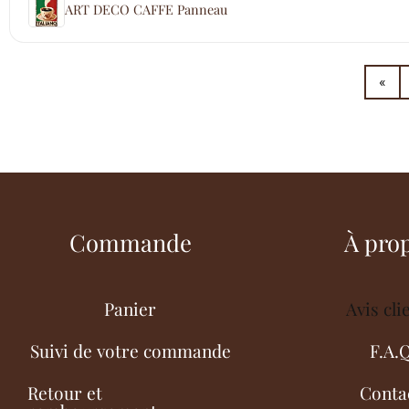
ART DECO CAFFE Panneau
«
Commande
À pro
Panier
Avis cli
Suivi de votre commande
F.A.
Retour et
Conta