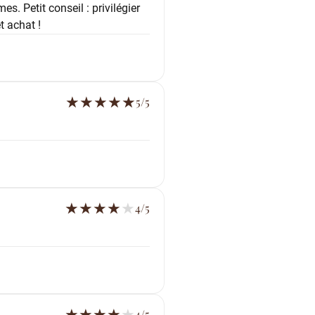
s. Petit conseil : privilégier
t achat !
★
★
★
★
★
5/5
★
★
★
★
★
4/5
★
★
★
★
★
4/5