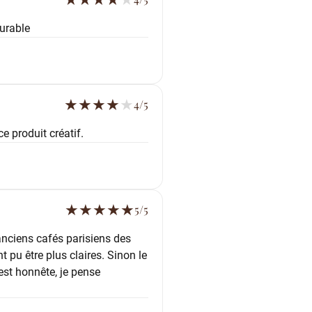
durable
★
★
★
★
★
4/5
 produit créatif.
★
★
★
★
★
5/5
anciens cafés parisiens des
 pu être plus claires. Sinon le
est honnête, je pense