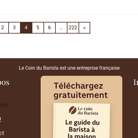
2
3
4
5
6
…
222
»
Le Coin du Barista est une entreprise française
pos
I
ents
Q
ct