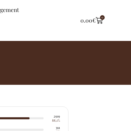
ngement
0
0.00
€
2919
88,1%
391