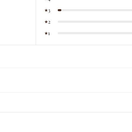
3
★
2
★
1
★