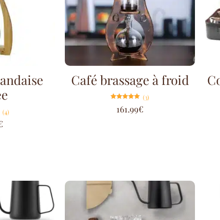
landaise
Café brassage à froid
Co
ée
(3)
Note
161.99
€
5.00
(4)
sur 5
€