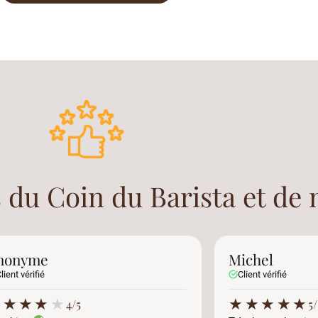
 du Coin du Barista et de 
nonyme
Michel
lient vérifié
Client vérifié
★
★
★
★
★
★
★
★
★
★
4/5
5/