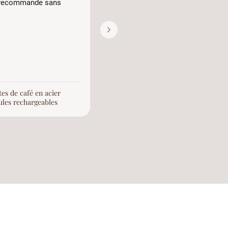
e recommande sans
bien
Il y a 1 mois
es de café en acier
Nespresso dosettes de café en aci
ules rechargeables
inoxydable capsules rechargeable