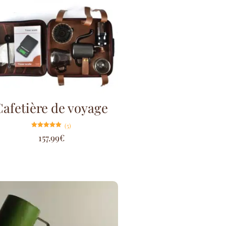
Cafetière de voyage
(5)
Note
157.99
€
5.00
sur 5