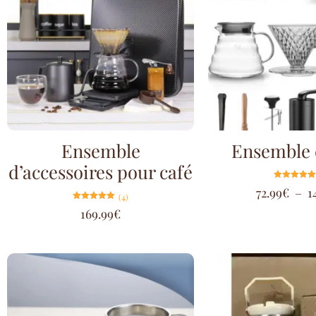
Ensemble
Ensemble 
d’accessoires pour café
Note
72.99
€
–
1
5.00
(4)
sur 5
Note
169.99
€
5.00
sur 5