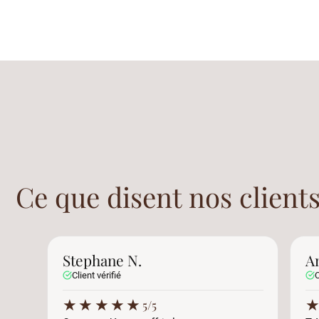
Ce que disent nos clients
Stephane N.
A
Client vérifié
C
★
★
★
★
★
5/5