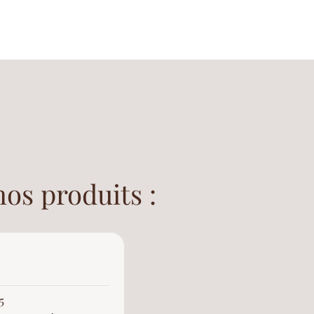
nos produits :
Anonyme
Client vérifié
★
★
★
★
★
5
5/5