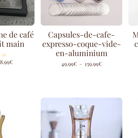
ne de café
Capsules-de-cafe-
M
ait main
expresso-coque-vide-
c
en-aluminium
(3)
8.99
€
49.99
€
–
159.99
€