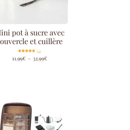
ini pot à sucre avec
ouvercle et cuillère
(4)
Note
11.99
€
–
32.99
€
4.75
sur 5