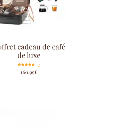
ffret cadeau de café
de luxe
(7)
Note
160.99
€
4.71
sur 5