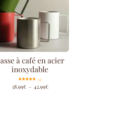
asse à café en acier
inoxydable
(3)
Note
38.99
€
–
42.99
€
4.67
sur 5