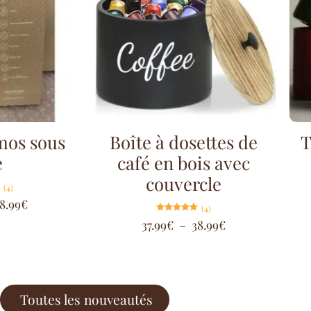
mos sous
Boîte à dosettes de
T
e
café en bois avec
couvercle
(4)
8.99
€
(4)
Note
37.99
€
–
38.99
€
5.00
sur 5
Toutes les nouveautés