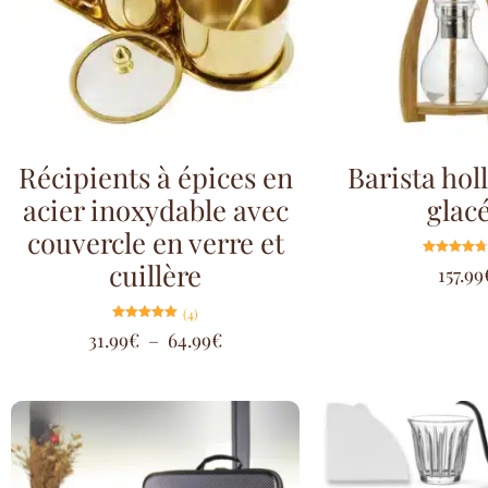
Récipients à épices en
Barista hol
acier inoxydable avec
glac
couvercle en verre et
cuillère
Note
157.99
4.75
sur 5
(4)
Note
31.99
€
–
64.99
€
5.00
sur 5