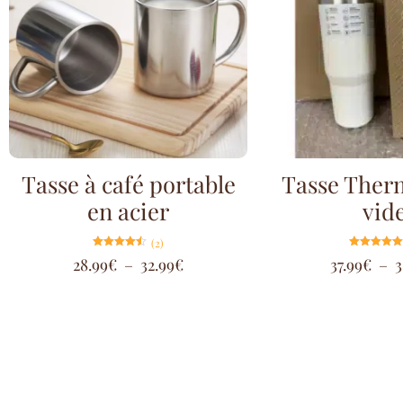
Tasse à café portable
Tasse Ther
en acier
vid
(2)
Note
Note
28.99
€
–
32.99
€
37.99
€
–
3
4.50
5.00
sur 5
sur 5