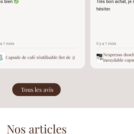
ès bien
Très bon achat, j
hésiter.
y a 1 mois
Il y a 1 mois
Nespresso dosett
Capsule de café réutilisable (lot de 3)
inoxydable caps
Tous les avis
Nos articles