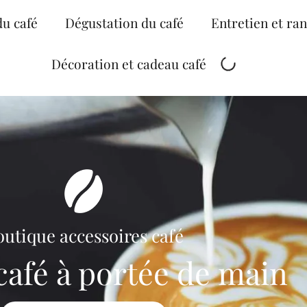
du café
Dégustation du café
Entretien et ra
Décoration et cadeau café
utique accessoires café
 café à portée de main