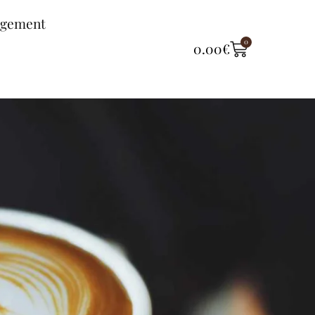
ngement
0
0.00
€