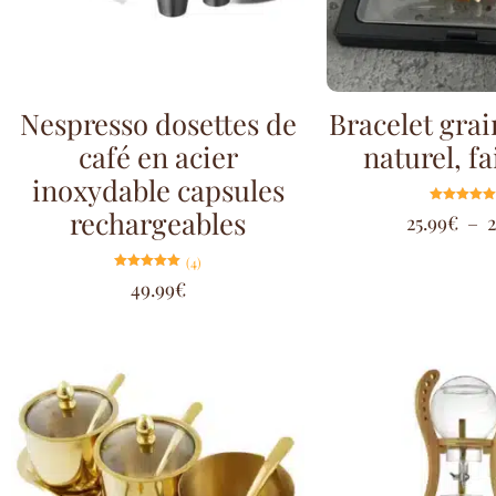
Nespresso dosettes de
Bracelet grai
café en acier
naturel, f
inoxydable capsules
rechargeables
Note
25.99
€
–
2
5.00
sur 5
(4)
Note
49.99
€
5.00
sur 5