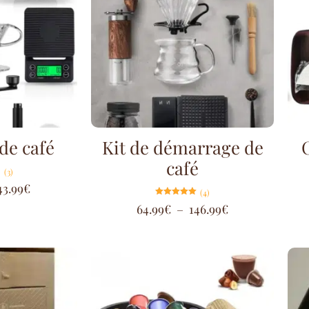
de café
Kit de démarrage de
café
(3)
43.99
€
(4)
Note
64.99
€
–
146.99
€
5.00
sur 5