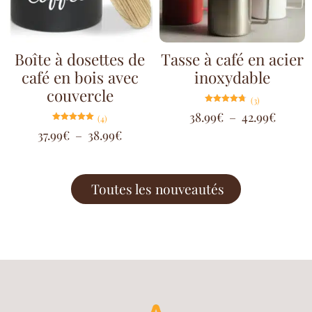
Boîte à dosettes de
Tasse à café en acier
café en bois avec
inoxydable
couvercle
(3)
Note
38.99
€
–
42.99
€
(4)
4.67
sur 5
Note
37.99
€
–
38.99
€
5.00
sur 5
Toutes les nouveautés