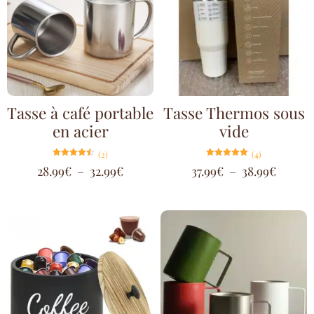
Tasse à café portable
Tasse Thermos sous
en acier
vide
(2)
(4)
Note
Note
28.99
€
–
32.99
€
37.99
€
–
38.99
€
4.50
5.00
sur 5
sur 5