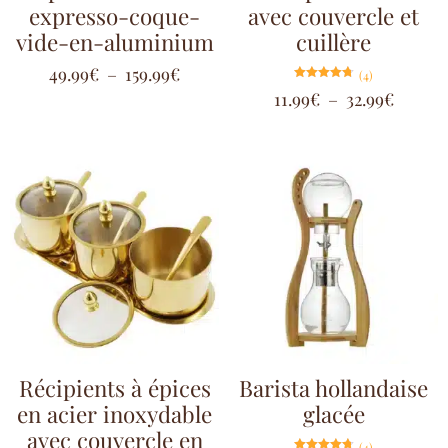
expresso-coque-
avec couvercle et
vide-en-aluminium
cuillère
49.99
€
–
159.99
€
(4)
Note
11.99
€
–
32.99
€
4.75
sur 5
Récipients à épices
Barista hollandaise
en acier inoxydable
glacée
avec couvercle en
(4)