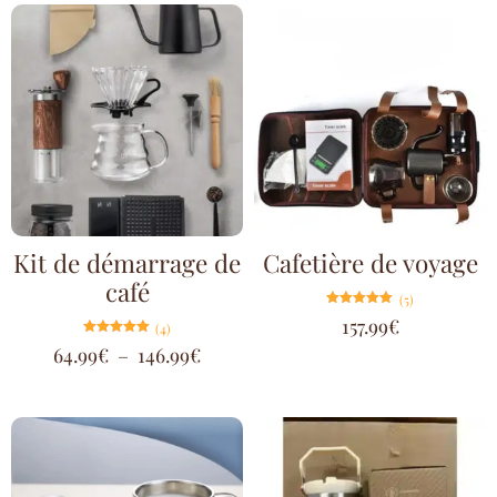
Kit de démarrage de
Cafetière de voyage
café
(5)
Note
157.99
€
(4)
5.00
sur 5
Note
64.99
€
–
146.99
€
5.00
sur 5