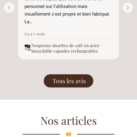
personnel sur l'utilisation mais
visuellement c'est propre et bien fabriqué.
La…
Il y a 1 mois
Il 
Nespresso dosettes de café en acier
inoxydable capsules rechargeables
Tous les avis
Nos articles