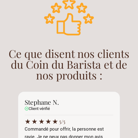
Ce que disent nos clients
du Coin du Barista et de
nos produits :
Stephane N.
A
Client vérifié
C
★
★
★
★
★
5/5
Commandé pour offrir, la personne est
Tr
ravie. Je ne peux pas donner mon avis