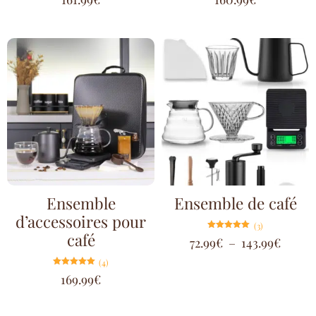
sur 5
sur 5
Ensemble
Ensemble de café
d’accessoires pour
(3)
café
Note
72.99
€
–
143.99
€
5.00
sur 5
(4)
Note
169.99
€
5.00
sur 5