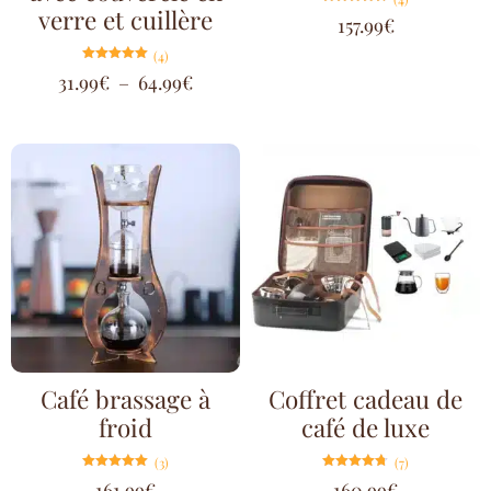
verre et cuillère
Note
157.99
€
4.75
sur 5
(4)
Note
31.99
€
–
64.99
€
5.00
sur 5
Café brassage à
Coffret cadeau de
froid
café de luxe
(3)
(7)
Note
Note
161.99
€
160.99
€
5.00
4.71