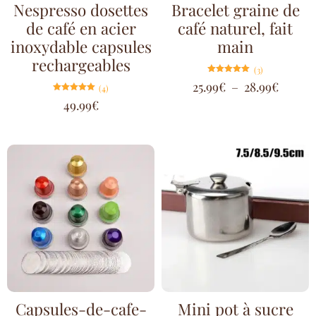
Nespresso dosettes
Bracelet graine de
de café en acier
café naturel, fait
inoxydable capsules
main
rechargeables
(3)
Note
25.99
€
–
28.99
€
(4)
5.00
sur 5
Note
49.99
€
5.00
sur 5
Capsules-de-cafe-
Mini pot à sucre