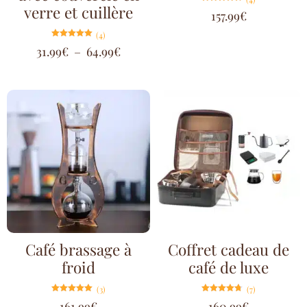
verre et cuillère
Note
157.99
€
4.75
sur 5
(4)
Note
31.99
€
–
64.99
€
5.00
sur 5
Café brassage à
Coffret cadeau de
froid
café de luxe
(3)
(7)
Note
Note
161.99
€
160.99
€
5.00
4.71