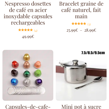
Nespresso dosettes
Bracelet graine de
de café en acier
café naturel, fait
inoxydable capsules
main
rechargeables
(3)
Note
25.99
€
–
28.99
€
(4)
5.00
sur 5
Note
49.99
€
5.00
sur 5
Capsules-de-cafe-
Mini pot à sucre