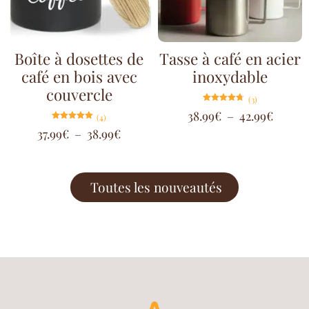
Boîte à dosettes de
Tasse à café en acier
café en bois avec
inoxydable
couvercle
(3)
Note
38.99
€
–
42.99
€
(4)
4.67
sur 5
Note
37.99
€
–
38.99
€
5.00
sur 5
Toutes les nouveautés