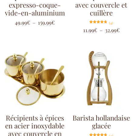
expresso-coque-
avec couvercle et
vide-en-aluminium
cuillère
49.99
€
–
159.99
€
(4)
Note
11.99
€
–
32.99
€
4.75
sur 5
Récipients à épices
Barista hollandaise
en acier inoxydable
glacée
avec couvercle en
(4)