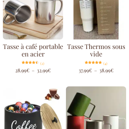
Tasse à café portable
Tasse Thermos sous
en acier
vide
(2)
(4)
Note
Note
28.99
€
–
32.99
€
37.99
€
–
38.99
€
4.50
5.00
sur 5
sur 5