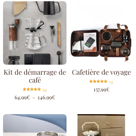
Kit de démarrage de
Cafetière de voyage
café
(5)
Note
157.99
€
(4)
5.00
sur 5
Note
64.99
€
–
146.99
€
5.00
sur 5