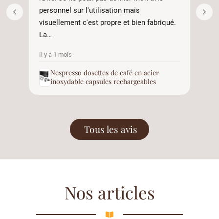
personnel sur l'utilisation mais
visuellement c'est propre et bien fabriqué.
La…
Il y a 1 mois
Il 
Nespresso dosettes de café en acier
inoxydable capsules rechargeables
Tous les avis
Nos articles