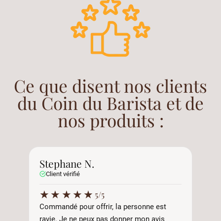
Ce que disent nos clients
du Coin du Barista et de
nos produits :
Stephane N.
A
Client vérifié
C
★
★
★
★
★
5/5
Commandé pour offrir, la personne est
Tr
ravie. Je ne peux pas donner mon avis