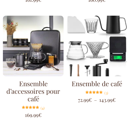
sur 5
sur 5
Ensemble
Ensemble de café
d’accessoires pour
(3)
café
Note
72.99
€
–
143.99
€
5.00
sur 5
(4)
Note
169.99
€
5.00
sur 5